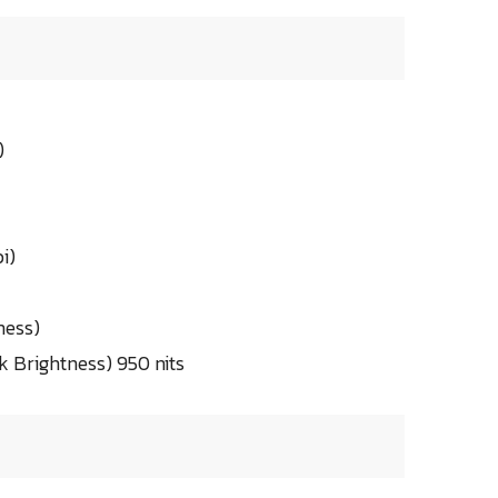
)
i)
ness)
k Brightness) 950 nits