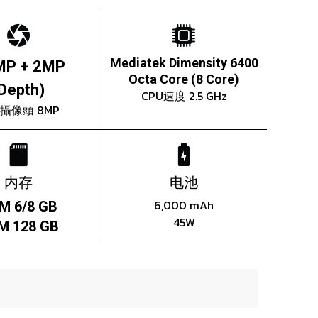
Mediatek Dimensity 6400
MP + 2MP
Octa Core (8 Core)
Depth)
CPU速度 2.5 GHz
攝像頭 8MP
内存
电池
6,000 mAh
M 6/8 GB
45W
M 128 GB