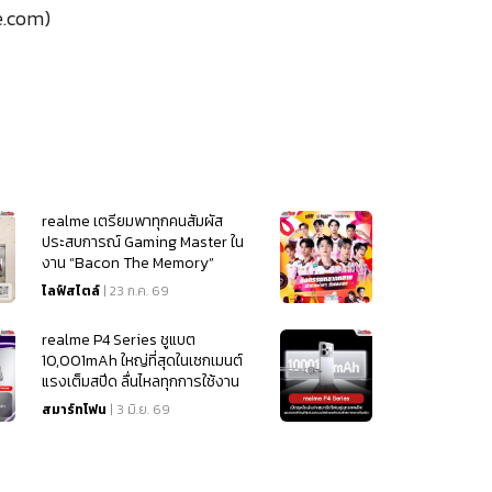
.com)
realme เตรียมพาทุกคนสัมผัส
ประสบการณ์ Gaming Master ใน
งาน “Bacon The Memory”
ไลฟ์สไตล์
| 23 ก.ค. 69
realme P4 Series ชูแบต
10,001mAh ใหญ่ที่สุดในเซกเมนต์
แรงเต็มสปีด ลื่นไหลทุกการใช้งาน
เริ่มต้น 4,499
สมาร์ทโฟน
| 3 มิ.ย. 69