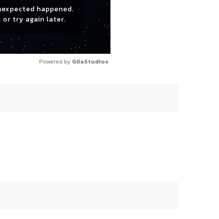
nexpected happened.
 or try again later.
Powered by 
GliaStudios