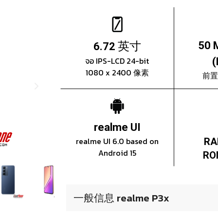
英寸
50 
6.72
จอ IPS-LCD 24-bit
(
1080 x 2400 像素
前置
realme UI
realme UI 6.0 based on
RA
Android 15
RO
一般信息 realme P3x