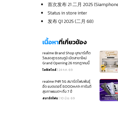
首次发布 21 二月 2025 (Siamphone
Status in store inter
）
发布 Q1 2025 (二月 68)
เนื้อหา
ที่เกี่ยวข้อง
realme Brand Shop บุกมาร์เก็ต
วิลเลจสุวรรณภูมิ เปิดสาขาใหม่
Grand Opening 26 กรกฎาคมนี้
ไลฟ์สไตล์
| 24 ก.ค. 69
realme P4R 5G สมาร์ตโฟนพันธุ์
อึด แบตเตอรี่ 8000mAh การันตี
สุขภาพแบตฯ ถึง 7 ปี
สมาร์ทโฟน
| 10 มิ.ย. 69