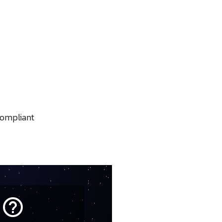
ompliant
help_outline