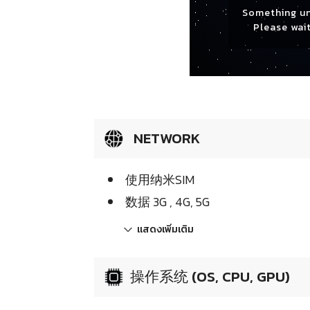
Something u
Please wait
NETWORK
使用纳米SIM
数据 3G , 4G, 5G
แสดงเพิ่มเติม
操作系统 (OS, CPU, GPU)