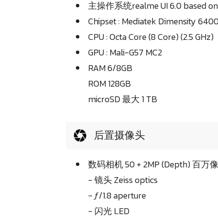
主操作系统realme UI 6.0 based on 
Chipset : Mediatek Dimensity 640
CPU : Octa Core (8 Core) (2.5 GHz)
GPU : Mali-G57 MC2
RAM 6/8GB
ROM 128GB
microSD 最大 1 TB
后置摄像头
数码相机 50 + 2MP (Depth) 百万
- 镜头 Zeiss optics
- ƒ/1.8 aperture
- 闪光 LED