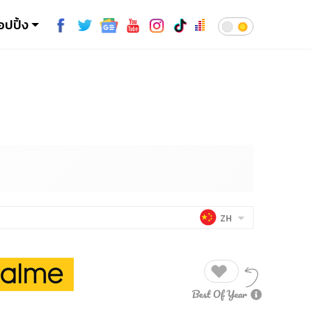
อปปิ้ง
ZH