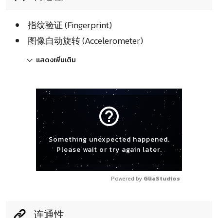
指纹验证 (Fingerprint)
图像自动旋转 (Accelerometer)
แสดงเพิ่มเติม
help_outline
Something unexpected happened.
Please wait or try again later.
Powered by 
GliaStudios
连通性