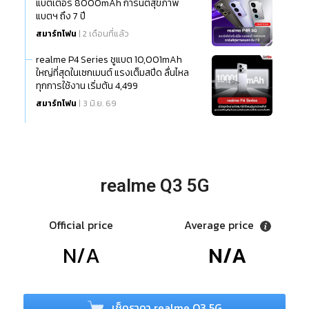
แบตเตอรี่ 8000mAh การันตีสุขภาพ
แบตฯ ถึง 7 ปี
สมาร์ทโฟน
| 2 เดือนที่แล้ว
realme P4 Series ชูแบต 10,001mAh
ใหญ่ที่สุดในเซกเมนต์ แรงเต็มสปีด ลื่นไหล
ทุกการใช้งาน เริ่มต้น 4,499
สมาร์ทโฟน
| 3 มิ.ย. 69
realme Q3 5G
Official price
Average price
N/A
N/A
เช็คราคา realme Q3 5G