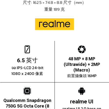
尺寸: 162.5 × 74.8 × 8.8 尺寸（mm）
重量 189 克
英寸
48 MP + 8 MP
6.5
(Ultrawide) + 2MP
จอ IPS-LCD 24-bit
(Macro)
1080 x 2400 像素
前置攝像頭 16MP
Qualcomm Snapdragon
realme UI
750G 5G Octa Core (8
realme UI 2.0 base on