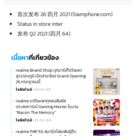
首次发布 26 四月 2021 (Siamphone.com)
Status in store inter
发布 Q2 2021 (四月 64)
เนื้อหา
ที่เกี่ยวข้อง
realme Brand Shop บุกมาร์เก็ตวิลเลจ
สุวรรณภูมิ เปิดสาขาใหม่ Grand Opening
26 กรกฎาคมนี้
ไลฟ์สไตล์
| 24 ก.ค. 69
realme เตรียมพาทุกคนสัมผัส
ประสบการณ์ Gaming Master ในงาน
“Bacon The Memory”
ไลฟ์สไตล์
| 23 ก.ค. 69
realme P4R 5G สมาร์ตโฟนพันธุ์อึด