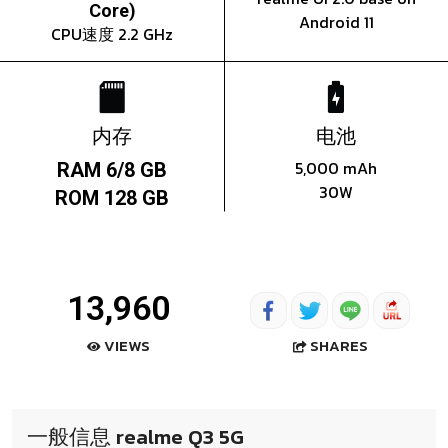
Core)
Android 11
CPU速度 2.2 GHz
内存
电池
5,000 mAh
RAM 6/8 GB
30W
ROM 128 GB
13,960
SHARES
VIEWS
一般信息 realme Q3 5G