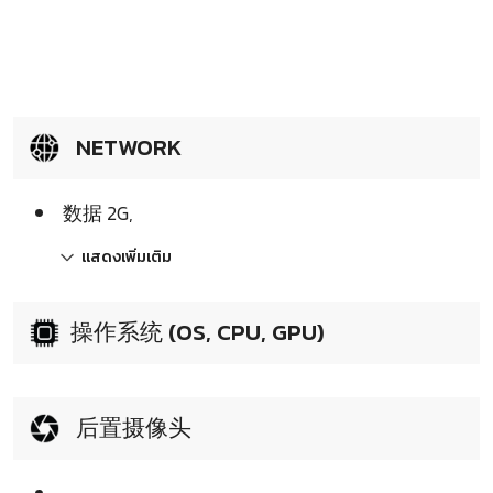
NETWORK
数据 2G,
แสดงเพิ่มเติม
操作系统 (OS, CPU, GPU)
后置摄像头