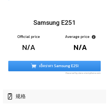
Samsung E251
Official price
Average price
N/A
N/A
เช็คราคา Samsung E251
Powered by store.siamphone.com
规格