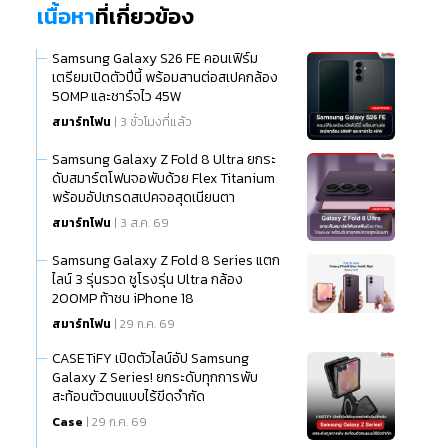
เนื้อหา
ที่เกี่ยวข้อง
Samsung Galaxy S26 FE คอนเฟิร์ม
เตรียมเปิดตัวปีนี้ พร้อมสานต่อสเปคกล้อง
50MP และชาร์จไว 45W
สมาร์ทโฟน
| 3 ชั่วโมงที่แล้ว
Samsung Galaxy Z Fold 8 Ultra ยกระ
ดับสมาร์ตโฟนจอพับด้วย Flex Titanium
พร้อมอัปเกรดสเปคจอสุดเนียนตา
สมาร์ทโฟน
| 3 ส.ค. 69
Samsung Galaxy Z Fold 8 Series แตก
ไลน์ 3 รุ่นรวด ชูโรงรุ่น Ultra กล้อง
200MP ท้าชน iPhone 18
สมาร์ทโฟน
| 29 ก.ค. 69
CASETiFY เปิดตัวไลน์อัป Samsung
Galaxy Z Series! ยกระดับทุกการพับ
สะท้อนตัวตนแบบไร้ขีดจำกัด
Case
| 29 ก.ค. 69