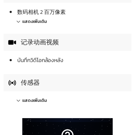
数码相机 2 百万像素
แสดงเพิ่มเติม
记录动画视频
บันทึกวิดีโอกล้องหลัง
传感器
แสดงเพิ่มเติม