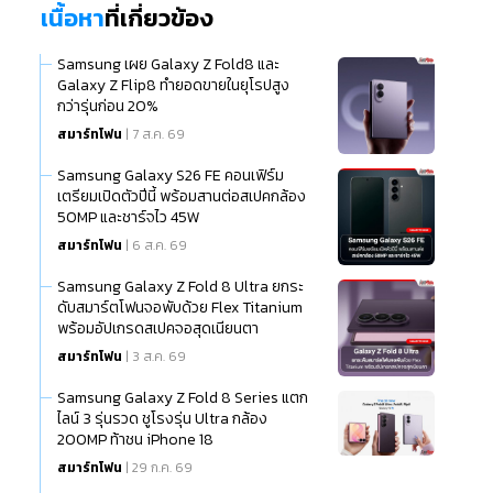
เนื้อหา
ที่เกี่ยวข้อง
Samsung เผย Galaxy Z Fold8 และ
Galaxy Z Flip8 ทำยอดขายในยุโรปสูง
กว่ารุ่นก่อน 20%
สมาร์ทโฟน
| 7 ส.ค. 69
Samsung Galaxy S26 FE คอนเฟิร์ม
เตรียมเปิดตัวปีนี้ พร้อมสานต่อสเปคกล้อง
50MP และชาร์จไว 45W
สมาร์ทโฟน
| 6 ส.ค. 69
Samsung Galaxy Z Fold 8 Ultra ยกระ
ดับสมาร์ตโฟนจอพับด้วย Flex Titanium
พร้อมอัปเกรดสเปคจอสุดเนียนตา
สมาร์ทโฟน
| 3 ส.ค. 69
Samsung Galaxy Z Fold 8 Series แตก
ไลน์ 3 รุ่นรวด ชูโรงรุ่น Ultra กล้อง
200MP ท้าชน iPhone 18
สมาร์ทโฟน
| 29 ก.ค. 69