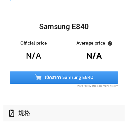
Samsung E840
Official price
Average price
N/A
N/A
เช็คราคา Samsung E840
Powered by store.siamphone.com
规格