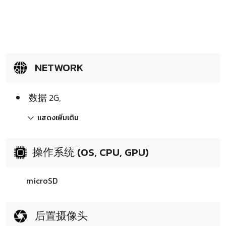
NETWORK
数据 2G,
แสดงเพิ่มเติม
操作系统 (OS, CPU, GPU)
microSD
后置摄像头