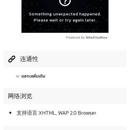
help_outline
Something unexpected happened.
Please wait or try again later.
Powered by 
GliaStudios
连通性
แสดงเพิ่มเติม
网络浏览
支持语言 XHTML, WAP 2.0 Browser