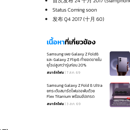
首次发布 24 十月 2017 (Siamphone
Status Coming soon
发布 Q4 2017 (十月 60)
เนื้อหา
ที่เกี่ยวข้อง
Samsung เผย Galaxy Z Fold8
และ Galaxy Z Flip8 ทำยอดขายใน
ยุโรปสูงกว่ารุ่นก่อน 20%
สมาร์ทโฟน
| 7 ส.ค. 69
Samsung Galaxy Z Fold 8 Ultra
ยกระดับสมาร์ตโฟนจอพับด้วย
Flex Titanium พร้อมอัปเกรด
สเปคจอสุดเนียนตา
สมาร์ทโฟน
| 3 ส.ค. 69