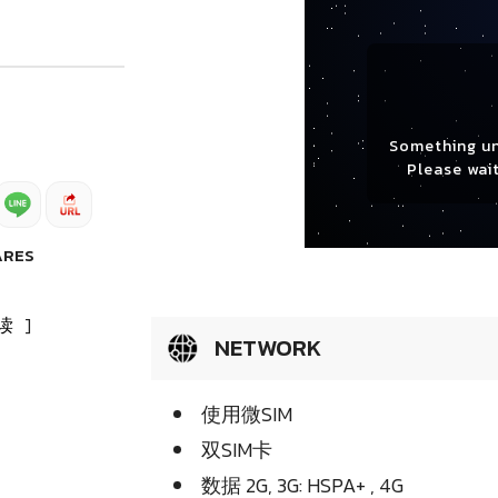
Something u
Please wait
ARES
读
]
NETWORK
使用微SIM
双SIM卡
数据 2G, 3G: HSPA+ , 4G