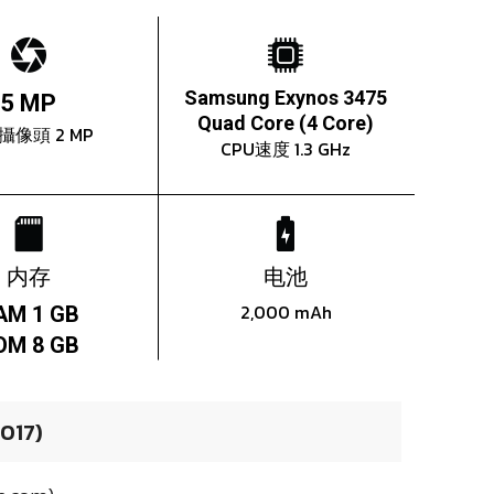
Samsung Exynos 3475
5 MP
Quad Core (4 Core)
攝像頭 2 MP
CPU速度 1.3 GHz
内存
电池
2,000 mAh
AM 1 GB
OM 8 GB
017)