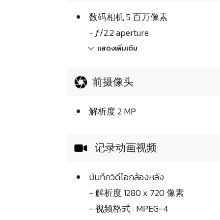
数码相机 5 百万像素
- ƒ/2.2 aperture
แสดงเพิ่มเติม
前摄像头
解析度 2 MP
记录动画视频
บันทึกวิดีโอกล้องหลัง
- 解析度 1280 x 720 像素
- 视频格式 : MPEG-4