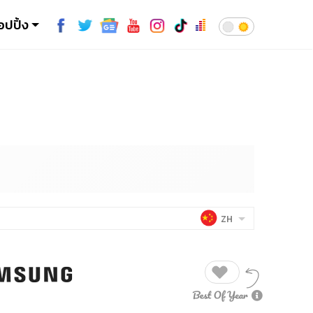
อปปิ้ง
ZH