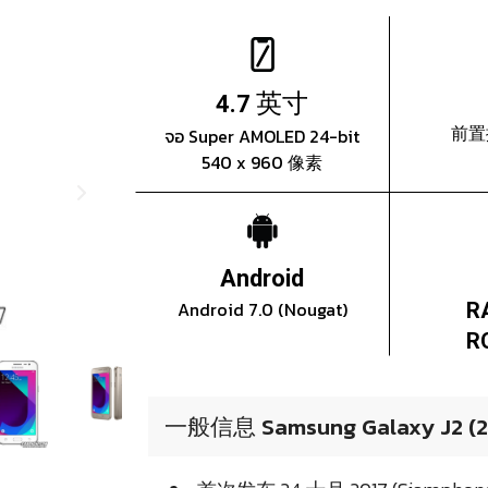
英寸
4.7
前置
จอ Super AMOLED 24-bit
540 x 960 像素
Android
Android 7.0 (Nougat)
R
R
一般信息 Samsung Galaxy J2 (2