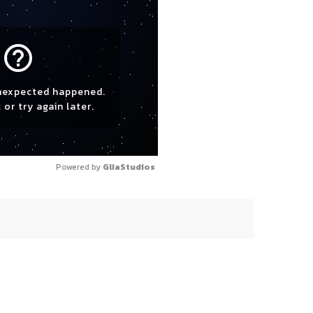
help_outline
nexpected happened.
 or try again later.
Powered by 
GliaStudios