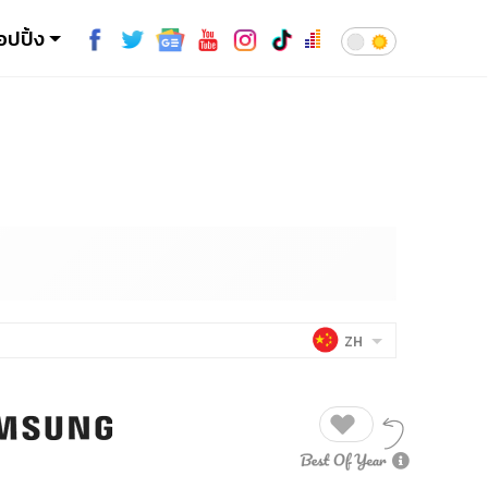
อปปิ้ง
ZH