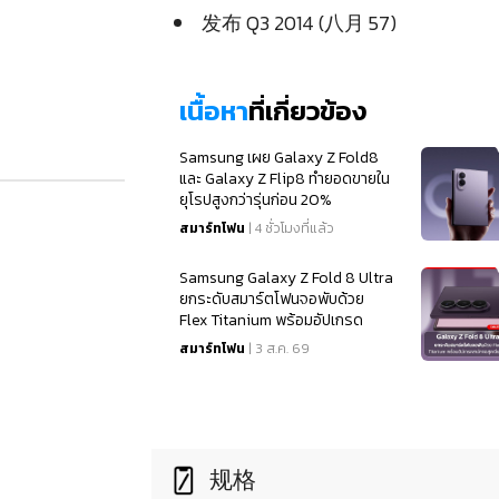
发布 Q3 2014 (八月 57)
เนื้อหา
ที่เกี่ยวข้อง
Samsung เผย Galaxy Z Fold8
และ Galaxy Z Flip8 ทำยอดขายใน
ยุโรปสูงกว่ารุ่นก่อน 20%
สมาร์ทโฟน
| 4 ชั่วโมงที่แล้ว
Samsung Galaxy Z Fold 8 Ultra
ยกระดับสมาร์ตโฟนจอพับด้วย
Flex Titanium พร้อมอัปเกรด
สเปคจอสุดเนียนตา
สมาร์ทโฟน
| 3 ส.ค. 69
规格