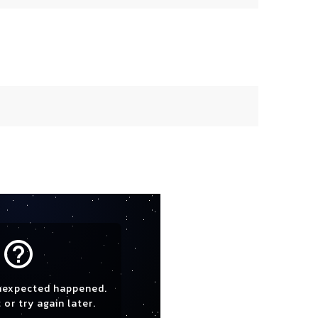
help_outline
nexpected happened.
 or try again later.