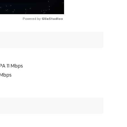
Powered by 
GliaStudios
PA 11 Mbps
 Mbps