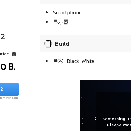
Smartphone
显示器
 2
Build
price
色彩 : Black, White
0 ฿.
 2
.siamphone.com
Something u
Please wait