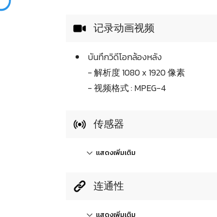
记录动画视频
บันทึกวิดีโอกล้องหลัง
- 解析度 1080 x 1920 像素
- 视频格式 : MPEG-4
传感器
แสดงเพิ่มเติม
连通性
แสดงเพิ่มเติม