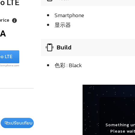
o LTE
Smartphone
price
显示器
/A
Build
eo LTE
色彩 : Black
.siamphone.com
เปรียบเทียบ
Something u
Please wait