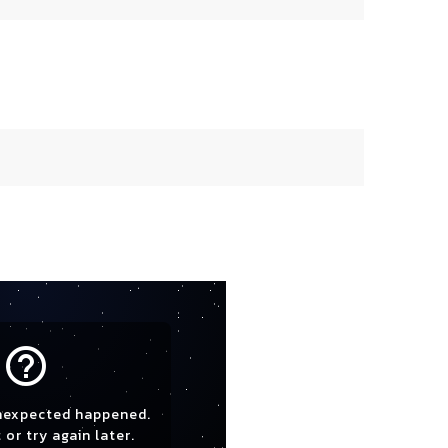
help_outline
nexpected happened.
 or try again later.