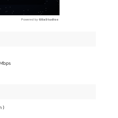
Powered by 
GliaStudios
 Mbps
 )