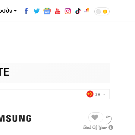
อปปิ้ง
TE
ZH