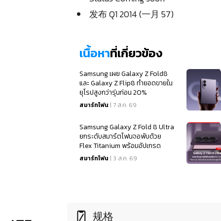
发布 Q1 2014 (一月 57)
）
เนื้อหา
ที่เกี่ยวข้อง
Samsung เผย Galaxy Z Fold8
และ Galaxy Z Flip8 ทำยอดขายใน
ยุโรปสูงกว่ารุ่นก่อน 20%
สมาร์ทโฟน
| 7 ส.ค. 69
Samsung Galaxy Z Fold 8 Ultra
ยกระดับสมาร์ตโฟนจอพับด้วย
Flex Titanium พร้อมอัปเกรด
สเปคจอสุดเนียนตา
สมาร์ทโฟน
| 3 ส.ค. 69
规格