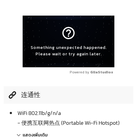
help_outline
Something unexpected happened.
Please wait or try again later.
Powered by 
GliaStudios
连通性
WiFi 802.11b/g/n/a
- 便携互联网热点 (Portable Wi-Fi Hotspot)
แสดงเพิ่มเติม