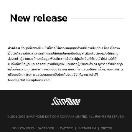
New release
คำเตือน
ข้อมูลที่แสดงในหน้านี้อาจไม่ครอบคลุมทุกส่วนที่มีภายในตัวเครื่อง ซึ่งทาง
เว็บไซต์สยามโฟนสามารถทำการเปลี่ยนแปลงแก้ไขข้อมูลได้โดยไม่ต้องแจ้งให้ทราบ
ล่วงหน้า ผู้อ่านควรศึกษาข้อมูลเพิ่มเติมจากเว็บไซต์ผู้ผลิตสินค้าโดยเข้าไปอ่านได้ที่
แหล่งที่มาข้อมูล
และควรสอบถามข้อมูลเพิ่มเติมจากผู้ขายสินค้า ณ จุดวางจำหน่ายทุก
ครั้งเพื่อความถูกต้อง หากพบว่าข้อมูลรายละเอียดที่เราแสดงในหน้านี้มีความผิดพลาด
หรือพบปัญหาในการแสดงผลของเว็บไซต์โปรดแจ้งให้เราทราบได้ที่
feedback@siamphone.com
© 2001-2026 SIAMPHONE DOT COM COMPANY LIMITED. ALL RIGHTS RESERVED.
FOLLOW US ON
FACEBOOK
|
TWITTER
|
INSTAGRAM
|
TIKTOK