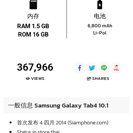
内存
电池
6,800 mAh
RAM 1.5 GB
Li-Pol
ROM 16 GB
367,966
SHARES
VIEWS
一般信息 Samsung Galaxy Tab4 10.1
首次发布 4 四月 2014 (Siamphone.com)
Status in store thai