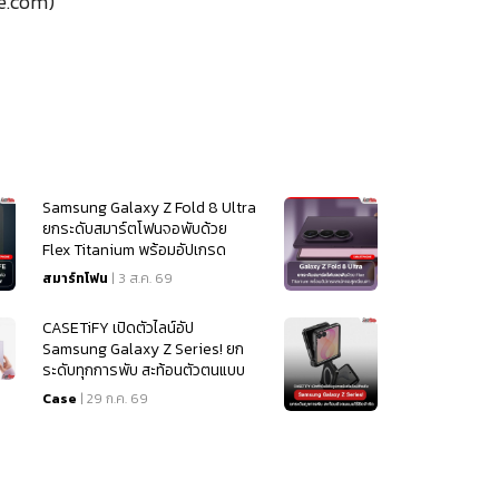
.com)
Samsung Galaxy Z Fold 8 Ultra
ยกระดับสมาร์ตโฟนจอพับด้วย
Flex Titanium พร้อมอัปเกรด
สเปคจอสุดเนียนตา
สมาร์ทโฟน
| 3 ส.ค. 69
CASETiFY เปิดตัวไลน์อัป
Samsung Galaxy Z Series! ยก
ระดับทุกการพับ สะท้อนตัวตนแบบ
ไร้ขีดจำกัด
Case
| 29 ก.ค. 69