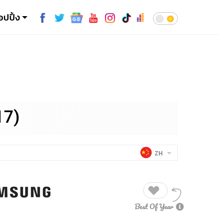
อปปิ้ง
17)
ZH