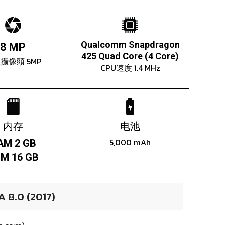
Qualcomm Snapdragon
8 MP
425 Quad Core (4 Core)
攝像頭 5MP
CPU速度 1.4 MHz
内存
电池
5,000 mAh
AM 2 GB
M 16 GB
8.0 (2017)