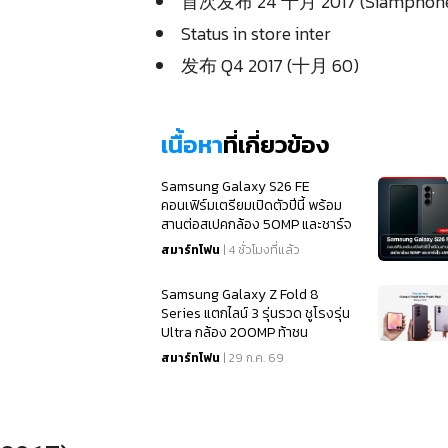
首次发布 24 十月 2017 (Siamphone
Status in store inter
）
发布 Q4 2017 (十月 60)
เนื้อหา
ที่เกี่ยวข้อง
Samsung Galaxy S26 FE
คอนเฟิร์มเตรียมเปิดตัวปีนี้ พร้อม
สานต่อสเปคกล้อง 50MP และชาร์จ
ไว 45W
สมาร์ทโฟน
| 4 ชั่วโมงที่แล้ว
Samsung Galaxy Z Fold 8
Series แตกไลน์ 3 รุ่นรวด ชูโรงรุ่น
Ultra กล้อง 200MP ท้าชน
iPhone 18
สมาร์ทโฟน
| 29 ก.ค. 69