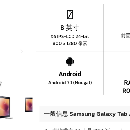
英寸
8
前置
จอ IPS-LCD 24-bit
800 x 1280 像素
Android
Android 7.1 (Nougat)
R
RO
一般信息 Samsung Galaxy Tab A 