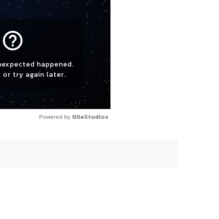
help_outline
nexpected happened.
 or try again later.
Powered by 
GliaStudios