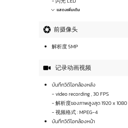
- 闪光 LED
แสดงเพิ่มเติม
前摄像头
解析度 5MP
记录动画视频
บันทึกวิดีโอกล้องหลัง
- video recording , 30 FPS
- 解析度ของภาพสูงสุด 1920 x 108
- 视频格式 : MPEG-4
บันทึกวิดีโอกล้องหน้า