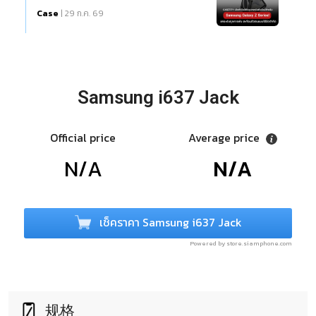
Case
| 29 ก.ค. 69
Samsung i637 Jack
Official price
Average price
N/A
N/A
เช็คราคา Samsung i637 Jack
Powered by store.siamphone.com
规格