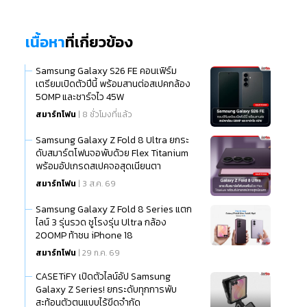
เนื้อหา
ที่เกี่ยวข้อง
Samsung Galaxy S26 FE คอนเฟิร์ม
เตรียมเปิดตัวปีนี้ พร้อมสานต่อสเปคกล้อง
50MP และชาร์จไว 45W
สมาร์ทโฟน
| 8 ชั่วโมงที่แล้ว
Samsung Galaxy Z Fold 8 Ultra ยกระ
ดับสมาร์ตโฟนจอพับด้วย Flex Titanium
พร้อมอัปเกรดสเปคจอสุดเนียนตา
สมาร์ทโฟน
| 3 ส.ค. 69
Samsung Galaxy Z Fold 8 Series แตก
ไลน์ 3 รุ่นรวด ชูโรงรุ่น Ultra กล้อง
200MP ท้าชน iPhone 18
สมาร์ทโฟน
| 29 ก.ค. 69
CASETiFY เปิดตัวไลน์อัป Samsung
Galaxy Z Series! ยกระดับทุกการพับ
สะท้อนตัวตนแบบไร้ขีดจำกัด