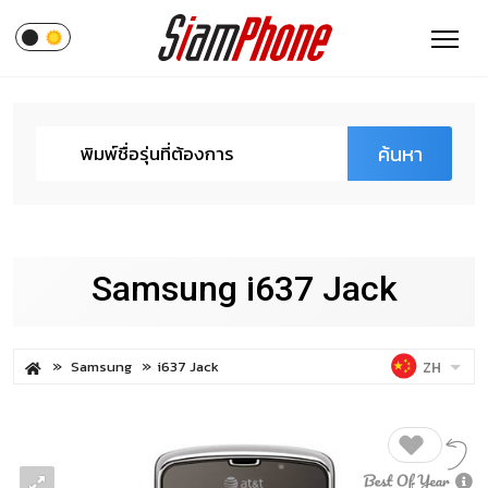
ค้นหา
Samsung i637 Jack
Samsung
i637 Jack
ZH