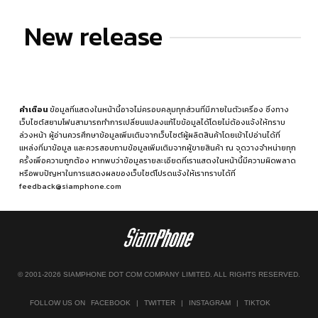
New release
คำเตือน
ข้อมูลที่แสดงในหน้านี้อาจไม่ครอบคลุมทุกส่วนที่มีภายในตัวเครื่อง ซึ่งทาง
เว็บไซต์สยามโฟนสามารถทำการเปลี่ยนแปลงแก้ไขข้อมูลได้โดยไม่ต้องแจ้งให้ทราบ
ล่วงหน้า ผู้อ่านควรศึกษาข้อมูลเพิ่มเติมจากเว็บไซต์ผู้ผลิตสินค้าโดยเข้าไปอ่านได้ที่
แหล่งที่มาข้อมูล
และควรสอบถามข้อมูลเพิ่มเติมจากผู้ขายสินค้า ณ จุดวางจำหน่ายทุก
ครั้งเพื่อความถูกต้อง หากพบว่าข้อมูลรายละเอียดที่เราแสดงในหน้านี้มีความผิดพลาด
หรือพบปัญหาในการแสดงผลของเว็บไซต์โปรดแจ้งให้เราทราบได้ที่
feedback@siamphone.com
© 2001-2026 SIAMPHONE DOT COM COMPANY LIMITED. ALL RIGHTS RESERVED.
FOLLOW US ON
FACEBOOK
|
TWITTER
|
INSTAGRAM
|
TIKTOK