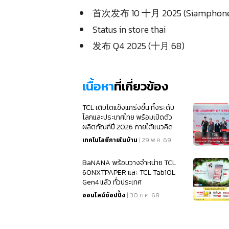
首次发布 10 十月 2025 (Siamphone
Status in store thai
发布 Q4 2025 (十月 68)
เนื้อหา
ที่เกี่ยวข้อง
TCL เติบโตแข็งแกร่งขึ้น ทั้งระดับ
โลกและประเทศไทย พร้อมเปิดตัว
ผลิตภัณฑ์ปี 2026 ภายใต้แนวคิด
“The Journey of Greatness”
เทคโนโลยีภายในบ้าน
| 29 พ.ค. 69
BaNANA พร้อมวางจำหน่าย TCL
60NXTPAPER และ TCL Tab10L
Gen4 แล้ว ทั่วประเทศ
ออนไลน์ช้อปปิ้ง
| 30 ต.ค. 68