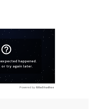
help_outline
nexpected happened.
 or try again later.
Powered by 
GliaStudios