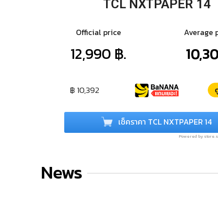
TCL NXTPAPER 14
Official price
Average 
12,990 ฿.
10,30
฿ 10,392
ด
เช็คราคา TCL NXTPAPER 14
Powered by store
News