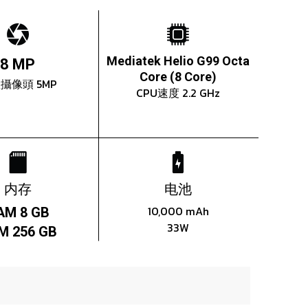
Mediatek Helio G99 Octa
8 MP
Core (8 Core)
攝像頭 5MP
CPU速度 2.2 GHz
内存
电池
10,000 mAh
AM 8 GB
33W
M 256 GB