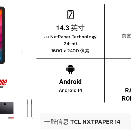
英寸
14.3
前置
จอ NxtPaper Technology
24-bit
1600 x 2400 像素
Android
Android 14
R
RO
一般信息 TCL NXTPAPER 14