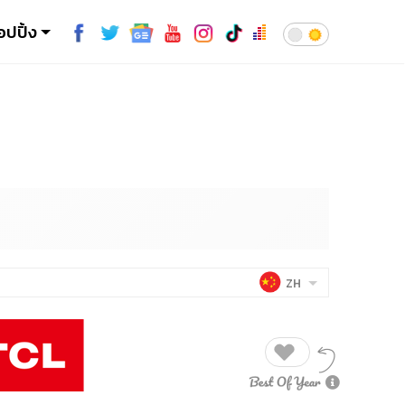
อปปิ้ง
ZH