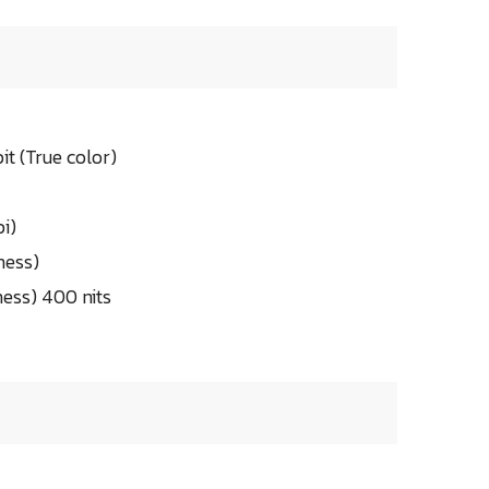
 (True color)
i)
ness)
ness) 400 nits