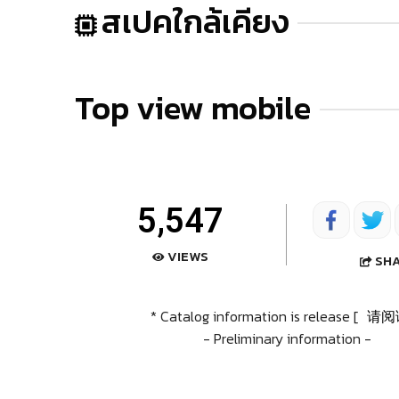
สเปคใกล้เคียง
Top view mobile
5,547
VIEWS
SH
* Catalog information is release [
请阅
- Preliminary information -