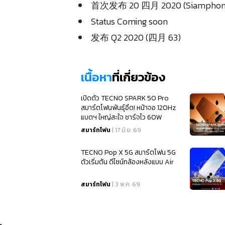
首次发布 20 四月 2020 (Siamphon
Status Coming soon
）
发布 Q2 2020 (四月 63)
เนื้อหา
ที่เกี่ยวข้อง
เปิดตัว TECNO SPARK 50 Pro
สมาร์ตโฟนพันธุ์อึด! หน้าจอ 120Hz
แบตฯ ใหญ่สะใจ ชาร์จไว 60W
พร้อมกันน้ำ IP69
สมาร์ทโฟน
| 17 มิ.ย. 69
TECNO Pop X 5G สมาร์ตโฟน 5G
ตัวเริ่มต้น ดีไซน์กล้องหลังแบบ Air
สมาร์ทโฟน
| 3 พ.ค. 69