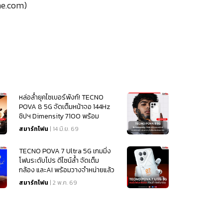
e.com)
หล่อล้ำยุคไซเบอร์พังก์! TECNO
POVA 8 5G จัดเต็มหน้าจอ 144Hz
ชิปฯ Dimensity 7100 พร้อม
แบตฯ ยักษ์ 8,000mAh เล่นยาวๆ
สมาร์ทโฟน
| 14 มิ.ย. 69
ไม่ต้องง้อสายชาร์จ
TECNO POVA 7 Ultra 5G เกมมิ่ง
โฟนระดับโปร ดีไซน์ล้ำ จัดเต็ม
กล้อง และAI พร้อมวางจำหน่ายแล้ว
วันนี้
สมาร์ทโฟน
| 2 พ.ค. 69