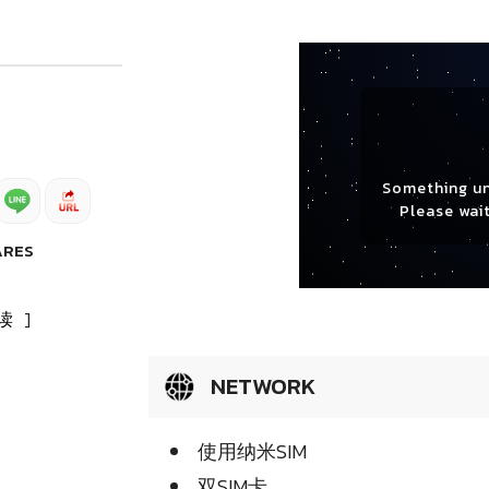
Something u
Please wait
ARES
读
]
NETWORK
使用纳米SIM
双SIM卡