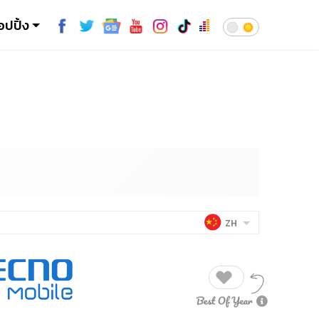
อปปิ้ง
ZH