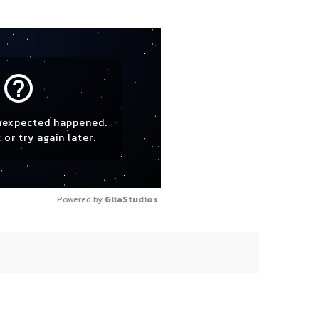
help_outline
nexpected happened.
 or try again later.
Powered by 
GliaStudios