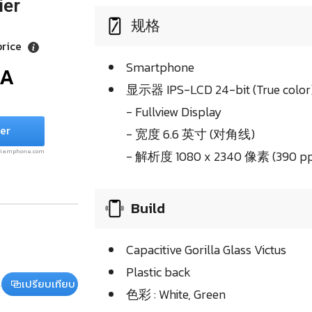
ier
规格
price
Smartphone
/A
显示器 IPS-LCD 24-bit (True color
- Fullview Display
er
- 宽度 6.6 英寸 (对角线)
.siamphone.com
- 解析度 1080 x 2340 像素 (390 pp
Build
Capacitive Gorilla Glass Victus
Plastic back
เปรียบเทียบ
色彩 : White, Green