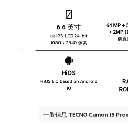
英寸
64 MP + 
6.6
+ 2MP (
จอ IPS-LCD 24-bit
前置
1080 x 2340 像素
HiOS
HiOS 6.0 based on Android
R
10
RO
一般信息 TECNO Camon 15 Prem