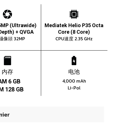
5MP (Ultrawide)
Mediatek Helio P35 Octa
Depth) + QVGA
Core (8 Core)
攝像頭 32MP
CPU速度 2.35 GHz
内存
电池
4,000 mAh
AM 6 GB
Li-Pol
M 128 GB
ier