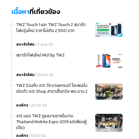
เนื้อหา
ที่เกี่ยวข้อง
TWZ Touch 1 และ TWZ Touch 2 สมาร์ท
โฟนรุ่นใหม่ ราคาไม่เกิน 2,500 บาท
สมาร์ทโฟน
| 5 เม.ย. 65
สมาร์ทโฟนใหม่ MU1 by TWZ
สมาร์ทโฟน
| 25 ต.ค. 62
TWZ ร่วมกับ AIS จัดงานแกรนด์ โอเพนนิ่ง
เปิดตัว AIS Shop สาขาเซ็นทรัล พระราม 2
องค์กร
| 22 ก.ย. 62
AIS มอบ TWZ ดูแลงานขายในงาน
Thailand Mobile Expo 2019 แต่เพียงผู้
เดียว
องค์กร
| 5 มิ.ย. 62