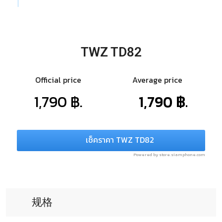
TWZ TD82
Official price
Average price
1,790 ฿.
1,790 ฿.
เช็คราคา TWZ TD82
Powered by store.siamphone.com
规格