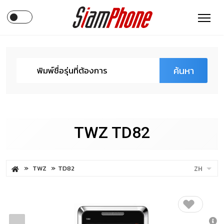
ค้นหา
TWZ TD82
TWZ
TD82
ZH