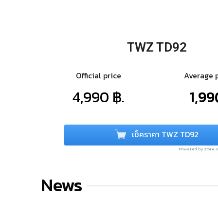
TWZ TD92
Official price
Average 
4,990 ฿.
1,99
เช็คราคา TWZ TD92
Powered by store
News