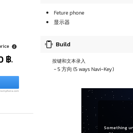
Feture phone
显示器
Build
price
0 ฿.
按键和文本录入
- 5 方向 (5 ways Navi-Key)
.siamphone.com
Something u