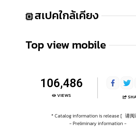
สเปคใกล้เคียง
Top view mobile
106,486
VIEWS
SH
* Catalog information is release [
请阅
- Preliminary information -