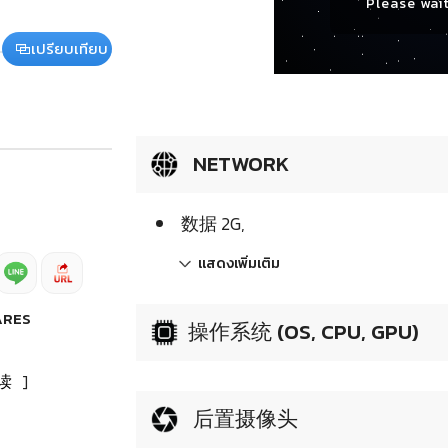
Please wait
เปรียบเทียบ
NETWORK
数据 2G,
แสดงเพิ่มเติม
ARES
操作系统 (OS, CPU, GPU)
读
]
后置摄像头