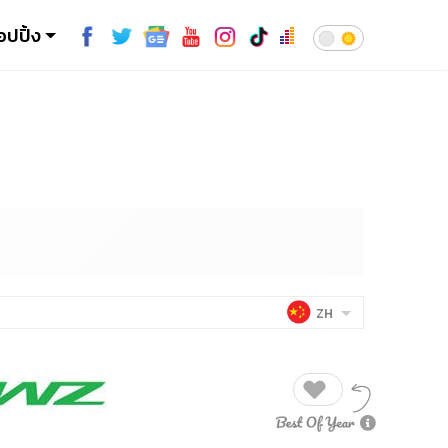
อปปิ้ง
ZH