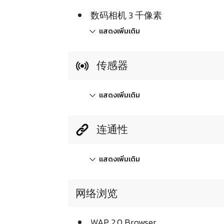
数码相机 3 千像素
แสดงเพิ่มเติม
传感器
แสดงเพิ่มเติม
连通性
แสดงเพิ่มเติม
网络浏览
WAP 2.0 Browser