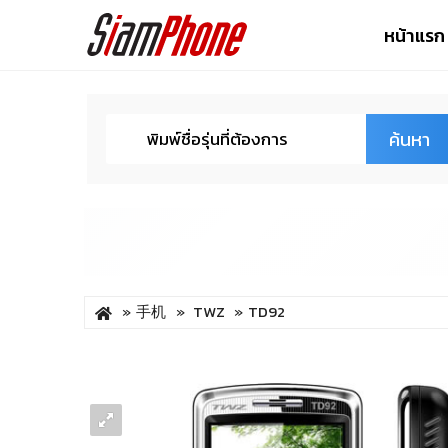
หน้าแรก
ค้นหา
手机
TWZ
TD92