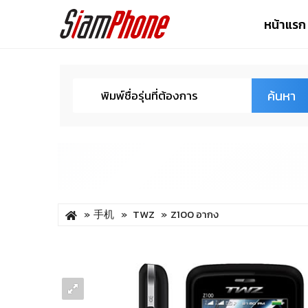
หน้าแรก
ค้นหา
手机
TWZ
Z100 อากง