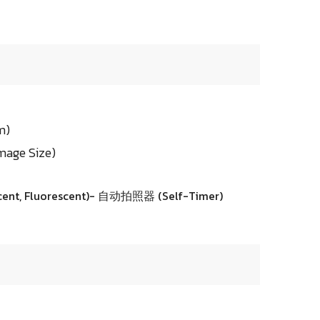
m)
ge Size)
scent, Fluorescent)- 自动拍照器 (Self-Timer)