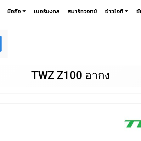
มือถือ
เบอร์มงคล
สมาร์ทวอทช์
ข่าวไอที
ช้
TWZ Z100 อากง