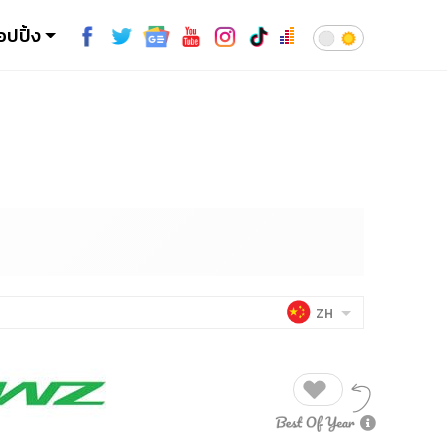
อปปิ้ง
ZH