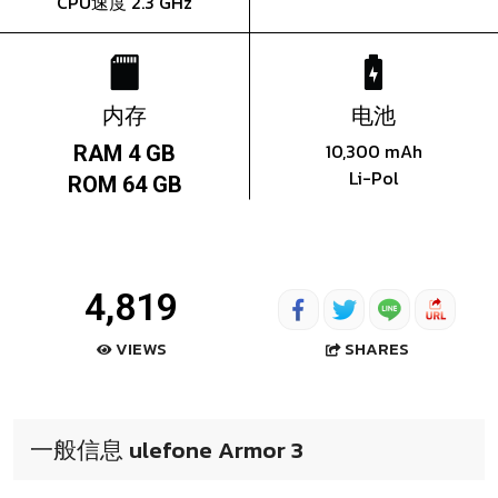
CPU速度 2.3 GHz
内存
电池
10,300 mAh
RAM 4 GB
Li-Pol
ROM 64 GB
4,819
SHARES
VIEWS
一般信息 ulefone Armor 3