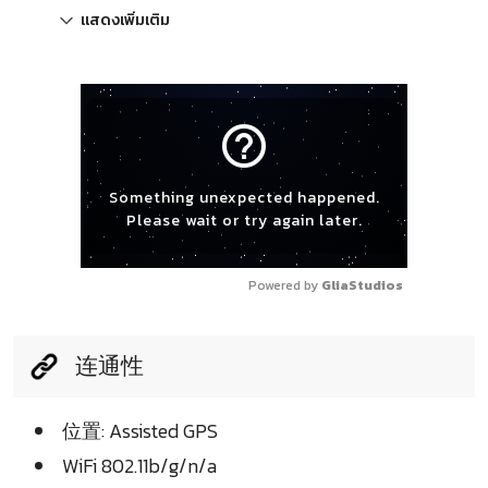
แสดงเพิ่มเติม
help_outline
Something unexpected happened.
Please wait or try again later.
Powered by 
GliaStudios
连通性
位置: Assisted GPS
WiFi 802.11b/g/n/a