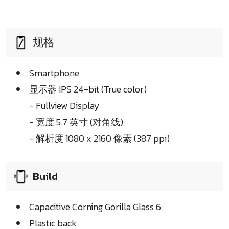
规格
Smartphone
显示器 IPS 24-bit (True color)
- Fullview Display
- 宽度 5.7 英寸 (对角线)
- 解析度 1080 x 2160 像素 (387 ppi)
Build
Capacitive Corning Gorilla Glass 6
Plastic back