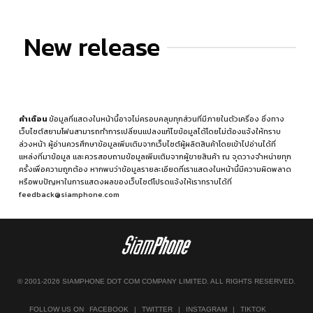
New release
คำเตือน
ข้อมูลที่แสดงในหน้านี้อาจไม่ครอบคลุมทุกส่วนที่มีภายในตัวเครื่อง ซึ่งทาง
เว็บไซต์สยามโฟนสามารถทำการเปลี่ยนแปลงแก้ไขข้อมูลได้โดยไม่ต้องแจ้งให้ทราบ
ล่วงหน้า ผู้อ่านควรศึกษาข้อมูลเพิ่มเติมจากเว็บไซต์ผู้ผลิตสินค้าโดยเข้าไปอ่านได้ที่
แหล่งที่มาข้อมูล
และควรสอบถามข้อมูลเพิ่มเติมจากผู้ขายสินค้า ณ จุดวางจำหน่ายทุก
ครั้งเพื่อความถูกต้อง หากพบว่าข้อมูลรายละเอียดที่เราแสดงในหน้านี้มีความผิดพลาด
หรือพบปัญหาในการแสดงผลของเว็บไซต์โปรดแจ้งให้เราทราบได้ที่
feedback@siamphone.com
© 2001-2026 SIAMPHONE DOT COM COMPANY LIMITED. ALL RIGHTS RESERVED.
FOLLOW US ON
FACEBOOK
|
TWITTER
|
INSTAGRAM
|
TIKTOK