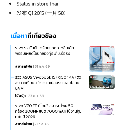
Status in store thai
发布 Q1 2015 (一月 58)
เนื้อหา
ที่เกี่ยวข้อง
vivo S2 ยืนยันเตรียมบุกตลาดอินเดีย
พร้อมเผยดีไซน์กล้องคู่ระดับเรือธง
สมาร์ทโฟน
| 31 ก.ค. 69
รีวิว ASUS Vivobook 15 (X1504MA) ตัว
จบสายเรียน-ทำงาน สเปคครบ ตอบโจทย์
ยุค AI
โน๊ตบุ๊ค
| 23 ก.ค. 69
vivo V70 FE ดีไหม? สมาร์ตโฟน 5G
กล้อง 200MP แบต 7000mAh ใช้งานคุ้ม
ค่าในปี 2026
สมาร์ทโฟน
| 21 ก.ค. 69