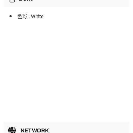
色彩 : White
NETWORK