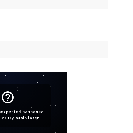
help_outline
nexpected happened.
 or try again later.