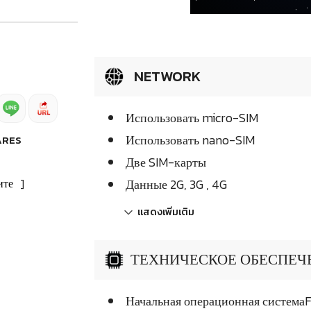
NETWORK
Использовать micro-SIM
Использовать nano-SIM
ARES
Две SIM-карты
ите
]
Данные 2G, 3G , 4G
แสดงเพิ่มเติม
ТЕХНИЧЕСКОЕ ОБЕСПЕЧЕН
Начальная операционная системаFly