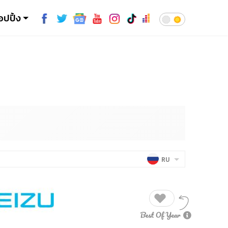
อปปิ้ง
RU