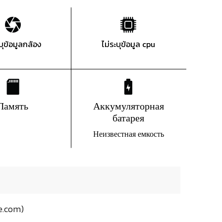
ะบุข้อมูลกล้อง
ไม่ระบุข้อมูล cpu
Память
Аккумуляторная
батарея
Неизвестная емкость
e.com)