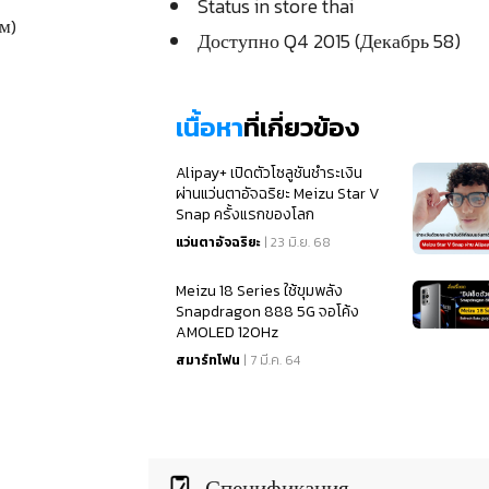
Status in store thai
мм)
Доступно Q4 2015 (Декабрь 58)
เนื้อหา
ที่เกี่ยวข้อง
Alipay+ เปิดตัวโซลูชันชำระเงิน
ผ่านแว่นตาอัจฉริยะ Meizu Star V
Snap ครั้งแรกของโลก
แว่นตาอัจฉริยะ
| 23 มิ.ย. 68
Meizu 18 Series ใช้ขุมพลัง
Snapdragon 888 5G จอโค้ง
AMOLED 120Hz
สมาร์ทโฟน
| 7 มี.ค. 64
Спецификация