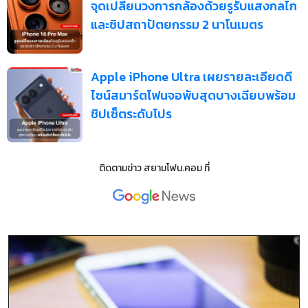
จุดเปลี่ยนวงการกล้องด้วยรูรับแสงกลไก
และชิปสถาปัตยกรรม 2 นาโนเมตร
Apple iPhone Ultra เผยรายละเอียดดี
ไซน์สมาร์ตโฟนจอพับสุดบางเฉียบพร้อม
ชิปเซ็ตระดับโปร
ติดตามข่าว
สยามโฟน.คอม
ที่