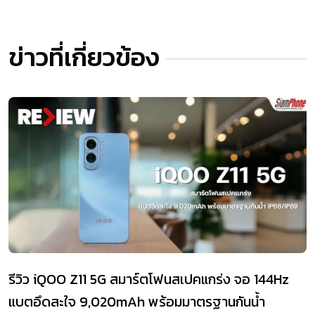
ข่าวที่เกี่ยวข้อง
รีวิว iQOO Z11 5G สมาร์ตโฟนสเปคแกร่ง จอ 144Hz
แบตอึดสะใจ 9,020mAh พร้อมมาตรฐานกันน้ำ