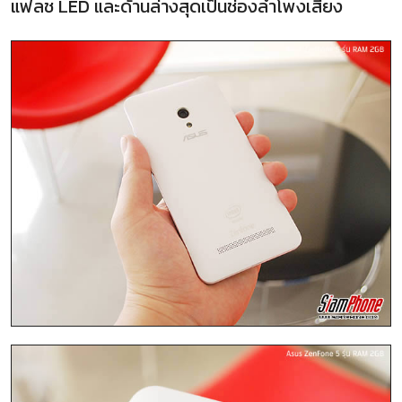
แฟลช LED และด้านล่างสุดเป็นช่องลำโพงเสียง