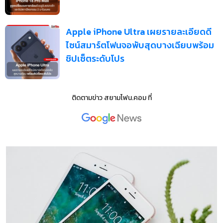
Apple iPhone Ultra เผยรายละเอียดดี
ไซน์สมาร์ตโฟนจอพับสุดบางเฉียบพร้อม
ชิปเซ็ตระดับโปร
ติดตามข่าว
สยามโฟน.คอม
ที่