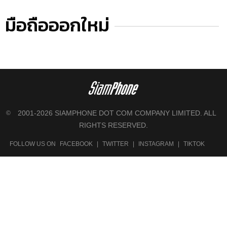
มือถือออกใหม่
2001-2026 SIAMPHONE DOT COM COMPANY LIMITED. ALL
©
RIGHTS RESERVED.
FOLLOW US ON
FACEBOOK
|
TWITTER
|
INSTAGRAM
|
TIKTOK