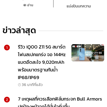
อ่าน
แบ่งปันบทความ
ข่าวล่าสุด
รีวิว iQOO Z11 5G สมาร์ต
1
โฟนสเปคแกร่ง จอ 144Hz
แบตอึดสะใจ 9,020mAh
พร้อมมาตรฐานกันน้ำ
IP68/IP69
36 นาทีที่แล้ว
7 เหตุผลที่ควรเลือกฟิล์มกระจก Bull Armors
2
ปกป้องหน้าจอได้มั่นใจยิ่งขึ้น