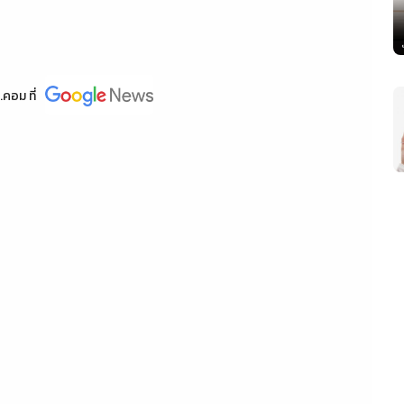
.คอม
ที่