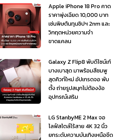
Apple iPhone 18 Pro คาด
ราคาพุ่งเฉียด 10,000 บาท
เซ่นพิษต้นทุนชิปฯ 2nm และ
วิกฤตหน่วยความจำ
ขาดแคลน
Galaxy Z Flip8 พับดีไซน์เก๋
บางเบาสุด มาพร้อมสีชมพู
สุดคิวท์ใหม่ อัปเกรดจอ พับ
ตั้ง ถ่ายรูปสนุกไม่ต้องง้อ
อุปกรณ์เสริม
LG StanbyME 2 Max จอ
ไลฟ์สไตล์ไร้สาย 4K 32 นิ้ว
ยกระดับความบันเทิงเหนือขีด