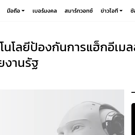
มือถือ
เบอร์มงคล
สมาร์ทวอทช์
ข่าวไอที
ช้
โลยีป้องกันการแฮ็กอีเมลสุ
ยงานรัฐ