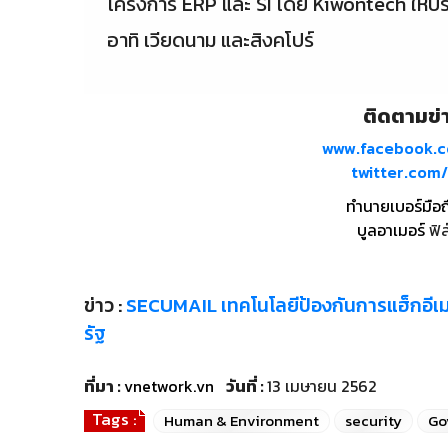
โครงการ ERP และ SI โดย Kiwontech ให้บริ
อาทิ เวียดนาม และสิงคโปร์
ติดตามข่า
www.facebook.
twitter.co
ทำนายเบอร์มือถ
บูลอาเมอร์
ฟิล
ข่าว :
SECUMAIL เทคโนโลยีป้องกันการแฮ็กอีเม
รัฐ
ที่มา :
vnetwork.vn
วันที่ :
13 เมษายน 2562
Tags :
Human & Environment
security
Go