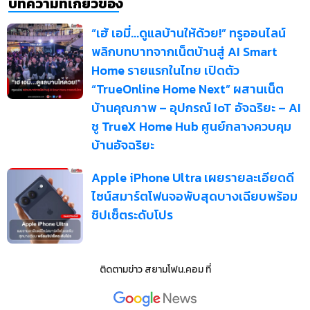
บทความที่เกี่ยวข้อง
“เฮ้ เอมี่...ดูแลบ้านให้ด้วย!” ทรูออนไลน์
พลิกบทบาทจากเน็ตบ้านสู่ AI Smart
Home รายแรกในไทย เปิดตัว
“TrueOnline Home Next” ผสานเน็ต
บ้านคุณภาพ – อุปกรณ์ IoT อัจฉริยะ – AI
ชู TrueX Home Hub ศูนย์กลางควบคุม
บ้านอัจฉริยะ
Apple iPhone Ultra เผยรายละเอียดดี
ไซน์สมาร์ตโฟนจอพับสุดบางเฉียบพร้อม
ชิปเซ็ตระดับโปร
ติดตามข่าว
สยามโฟน.คอม
ที่