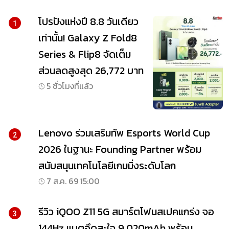
โปรปังแห่งปี 8.8 วันเดียว
1
เท่านั้น! Galaxy Z Fold8
Series & Flip8 จัดเต็ม
ส่วนลดสูงสุด 26,772 บาท
5 ชั่วโมงที่แล้ว
Lenovo ร่วมเสริมทัพ Esports World Cup
2
2026 ในฐานะ Founding Partner พร้อม
สนับสนุนเทคโนโลยีเกมมิ่งระดับโลก
7 ส.ค. 69 15:00
รีวิว iQOO Z11 5G สมาร์ตโฟนสเปคแกร่ง จอ
3
144Hz แบตอึดสะใจ 9,020mAh พร้อม