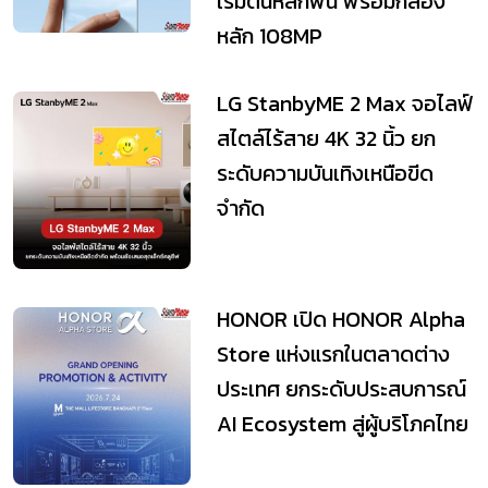
เริ่มต้นหลักพัน พร้อมกล้อง
หลัก 108MP
LG StanbyME 2 Max จอไลฟ์
สไตล์ไร้สาย 4K 32 นิ้ว ยก
ระดับความบันเทิงเหนือขีด
จำกัด
HONOR เปิด HONOR Alpha
Store แห่งแรกในตลาดต่าง
ประเทศ ยกระดับประสบการณ์
AI Ecosystem สู่ผู้บริโภคไทย