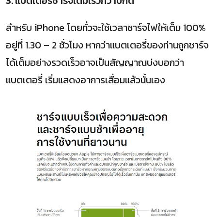
3. แบตเตอรี่ชาร์จเต็มเร็วกว่าปกติ
สำหรับ iPhone โดยทั่วจะใช้เวลาชาร์จไฟให้เต็ม 100%
อยู่ที่ 1.30 – 2 ชั่วโมง หากว่าแบตเตอรี่ของท่านถูกชาร์จ
ได้เต็มอย่างรวดเร็วอาจเป็นสัญญาณบ่งบอกว่า
แบตเตอรี่ เริ่มแสดงอาการเสื่อมแล้วนั้นเอง