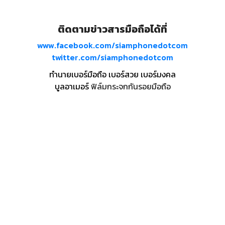
ติดตามข่าวสารมือถือได้ที่
www.facebook.com/siamphonedotcom
twitter.com/siamphonedotcom
ทำนายเบอร์มือถือ เบอร์สวย เบอร์มงคล
บูลอาเมอร์
ฟิล์มกระจกกันรอยมือถือ