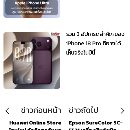
รวม 3 อัปเกรดสำคัญของ
iPhone 18 Pro ที่อาจได้
เห็นจริงในปีนี้
ข่าวก่อนหน้า
ข่าวถัดไป
Huawei Online Store
Epson SureColor SC-