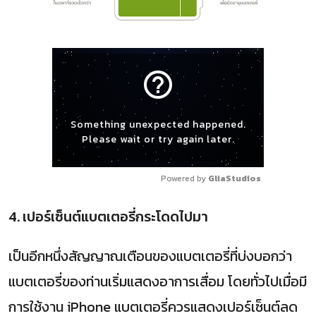
help_outline
Something unexpected happened.
Please wait or try again later.
Powered by 
GliaStudios
4. เปอร์เซ็นต์แบตเตอรี่กระโดดไปมา
เป็นอีกหนึ่งสัญญาณเตือนของแบตเตอรี่ที่บ่งบอกว่า
แบตเตอรี่ของท่านเริ่มแสดงอาการเสื่อม โดยทั่วไปเมื่อมี
การใช้งาน iPhone แบตเตอรี่ควรแสดงเปอร์เซ็นต์ลด