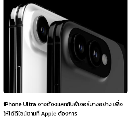
iPhone Ultra อาจต้องแลกกับฟีเจอร์บางอย่าง เพื่อ
ให้ได้ดีไซน์ตามที่ Apple ต้องการ