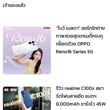
เจ้าของแล้ว
“โบว์ เมลดา” แชร์ทริกถ่าย
ภาพสวยสุดเทรนดี้ครบทุ
กช็อตด้วย OPPO
Reno16 Series 5G
รีวิว realme C100x สมา
ร์ตโฟนสายอึด แบตฯ
8,000mAh ชาร์จไว 45W