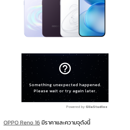
help_outline
Something unexpected happened.
Please wait or try again later.
Powered by 
GliaStudios
OPPO Reno 16
มีราคาและความจุดังนี้