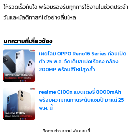
ให้รวดเร็วทันใจ พร้อมรองรับทุกการใช้งานในชีวิตประจำ
วันและมัลติทาสก์ได้อย่างลื่นไหล
บทความที่เกี่ยวข้อง
เผยโฉม OPPO Reno16 Series ก่อนเปิด
ตัว 25 พ.ค. จัดเต็มสเปคเรือธง กล้อง
200MP พร้อมสีใหม่สุดล้ำ
realme C100x แบตเตอรี่ 8000mAh
พร้อมความทนทานระดับแชมป์ มาแน่ 25
พ.ค. นี้
ติดตามข่าว
สยามโฟน.คอม
ที่