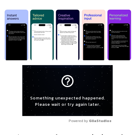
help_outline
Something unexpected happened.
Please wait or try again later.
Powered by 
GliaStudios