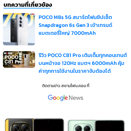
บทความที่เกี่ยวข้อง
POCO M8s 5G สมาร์ตโฟนชิปเซ็ต
Snapdragon 6s Gen 3 เข้าเทรนด์
แบตเตอรี่ใหญ่ 7000mAh
รีวิว POCO C81 Pro เติมเต็มทุกคอนเทนต์
บนหน้าจอ 120Hz แบตฯ 6000mAh คุ้ม
ค่าทุกการใช้งานในราคาจับต้องได้
ติดตามข่าว
สยามโฟน.คอม
ที่