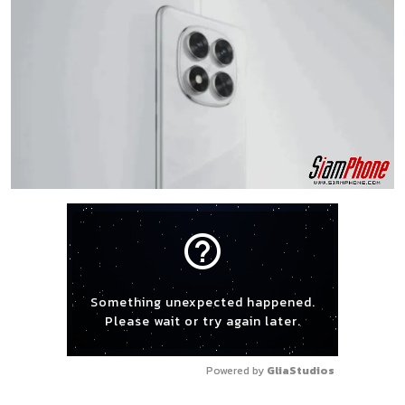
help_outline
Something unexpected happened.
Please wait or try again later.
Powered by 
GliaStudios