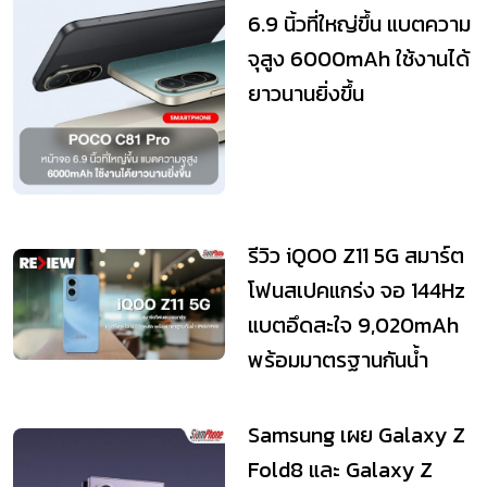
6.9 นิ้วที่ใหญ่ขึ้น แบตความ
จุสูง 6000mAh ใช้งานได้
ยาวนานยิ่งขึ้น
รีวิว iQOO Z11 5G สมาร์ต
โฟนสเปคแกร่ง จอ 144Hz
แบตอึดสะใจ 9,020mAh
พร้อมมาตรฐานกันน้ำ
IP68/IP69
Samsung เผย Galaxy Z
Fold8 และ Galaxy Z