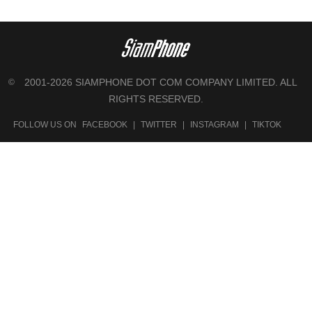
2001-2026 SIAMPHONE DOT COM COMPANY LIMITED. ALL
©
RIGHTS RESERVED.
FOLLOW US ON
FACEBOOK
|
TWITTER
|
INSTAGRAM
|
TIKTOK