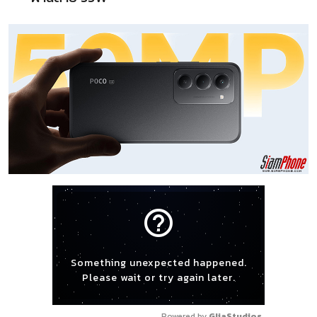
help_outline
Something unexpected happened.
Please wait or try again later.
Powered by 
GliaStudios