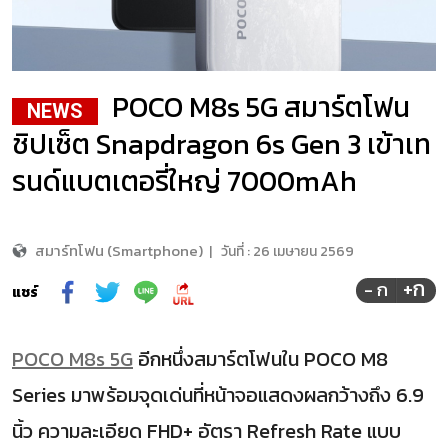
POCO M8s 5G สมาร์ตโฟน
NEWS
ชิปเซ็ต Snapdragon 6s Gen 3 เข้าเท
รนด์แบตเตอรี่ใหญ่ 7000mAh
สมาร์ทโฟน (Smartphone)
|
วันที่ :
26 เมษายน 2569
+ก
- ก
แชร์
POCO M8s 5G
อีกหนึ่งสมาร์ตโฟนใน POCO M8
Series มาพร้อมจุดเด่นที่หน้าจอแสดงผลกว้างถึง 6.9
นิ้ว ความละเอียด FHD+ อัตรา Refresh Rate แบบ