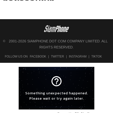
2001-2026 SIAMPHONE DOT COM COMPANY LIMITED. ALL
©
RIGHTS RESERVED.
FOLLOW US ON
FACEBOOK
|
TWITTER
|
INSTAGRAM
|
TIKTOK
help_outline
Something unexpected happened.
Please wait or try again later.