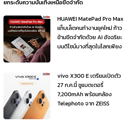
ยกระดับความบันเทิงเหนือขีดจำกัด
HUAWEI MatePad Pro Max
แท็บเล็ตคนทำงานยุคใหม่ ก้าว
ข้ามขีดจำกัดด้วย AI อัจฉริยะ
บนดีไซน์บางที่สุดในโลกเพียง
vivo X300 E เตรียมเปิดตัว
27 ก.ค.นี้ ชูแบตเตอรี่
7,200mAh พร้อมกล้อง
Telephoto จาก ZEISS