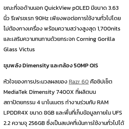
ขณะที่จอด้านนอก
QuickView pOLED
มีขนาด
3.63
นิ้ว รีเฟรชเรท
90Hz
เพียงพอต่อการใช้งานทั่วไปโดย
ไม่ต้องกางเครื่อง พร้อมความสว่างสูงสุด
1,700nits
และเสริมความทนทานด้วยกระจก
Corning Gorilla
Glass Victus
ขุมพลัง
Dimensity
และกล้อง
50MP OIS
หัวใจของการประมวลผลของ
Razr 60
คือชิปเซ็ต
MediaTek Dimensity 7400X
ที่ผลิตบน
สถาปัตยกรรม
4
นาโนเมตร ทำงานร่วมกับ
RAM
LPDDR4X
ขนาด
8GB
และพื้นที่เก็บข้อมูลภายใน
UFS
2.2
ความจุ
256GB
ซึ่งเป็นสเปคที่เน้นการใช้งานทั่วไปได้