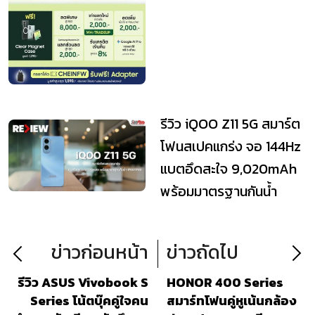
รีวิว iQOO Z11 5G สมาร์ต
โฟนสเปคแกร่ง จอ 144Hz
แบตอึดสะใจ 9,020mAh
พร้อมมาตรฐานกันน้ำ
IP68/IP69
ข่าวก่อนหน้า
ข่าวถัดไป
รีวิว ASUS Vivobook S
HONOR 400 Series
Series โน้ตบุ๊คคู่ใจคน
สมาร์ทโฟนคู่หูเน้นกล้อง