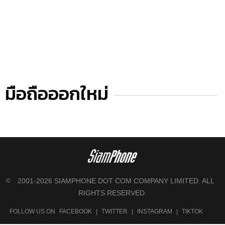
มือถือออกใหม่
2001-2026 SIAMPHONE DOT COM COMPANY LIMITED. ALL
©
RIGHTS RESERVED.
FOLLOW US ON
FACEBOOK
|
TWITTER
|
INSTAGRAM
|
TIKTOK