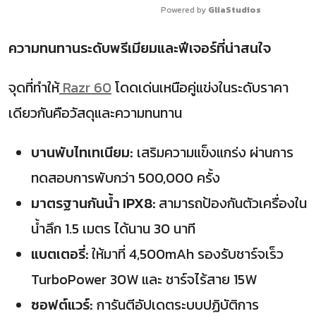
Powered by 
GliaStudios
ความทนทานระดับพรีเมียมและฟีเจอร์ที่น่าสนใจ
จุดที่ทำให้
Razr 60
โดดเด่นเหนือคู่แข่งในระดับราคา
เดียวกันคือวัสดุและความทนทาน
บานพับไทเทเนียม:
เสริมความแข็งแกร่ง ผ่านการ
ทดสอบการพับกว่า
500,000
ครั้ง
มาตรฐานกันน้ำ
IPX8:
สามารถป้องกันตัวเครื่องใน
น้ำลึก
1.5
เมตร ได้นาน
30
นาที
แบตเตอรี่:
ให้มาที่
4,500mAh
รองรับชาร์จเร็ว
TurboPower 30W
และ ชาร์จไร้สาย
15W
ซอฟต์แวร์:
การันตีอัปเดตระบบปฏิบัติการ