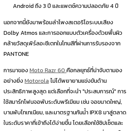
Android
ถึง
3
ปี และแพตช์ความปลอดภัย
4
ปี
นอกจากนี้ยังมาพร้อมลำโพงสเตอริโอระบบเสียง
Dolby Atmos
และการออกแบบตัวเครื่องด้วยพื้นผิว
คล้ายวัสดุเพิร์ลอะซีเตทในโทนสีที่ผ่านการรับรองจาก
PANTONE
การมาของ
Moto Razr 60
คือกลยุทธ์ที่น่าจับตามอง
อย่างยิ่ง
Motorola
ไม่ได้พยายามแข่งขันด้าน
ประสิทธิภาพสูงสุด แต่เลือกที่จะนำ "ประสบการณ์" การ
ใช้สมาร์ทโฟนจอพับระดับพรีเมียม เช่น จอขนาดใหญ่
,
บานพับไทเทเนียม
,
และมาตรฐานกันน้ำ
IPX8
มาสู่ตลาด
ในระดับราคาที่เข้าถึงได้ง่ายขึ้น โดยเลือกใช้ชิปเซ็ตและ