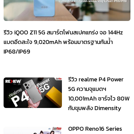
รีวิว iQOO Z11 5G สมาร์ตโฟนสเปคแกร่ง จอ 144Hz
แบตอึดสะใจ 9,020mAh พร้อมมาตรฐานกันน้ำ
IP68/IP69
รีวิว realme P4 Power
5G ความจุแบตฯ
10,001mAh ชาร์จไว 80W
กับขุมพลัง Dimensity
7400 Ultra
OPPO Reno16 Series