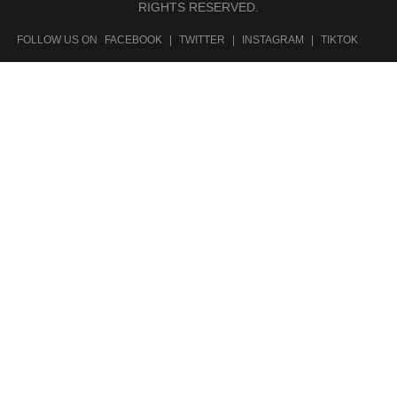
RIGHTS RESERVED.
FOLLOW US ON
FACEBOOK
|
TWITTER
|
INSTAGRAM
|
TIKTOK