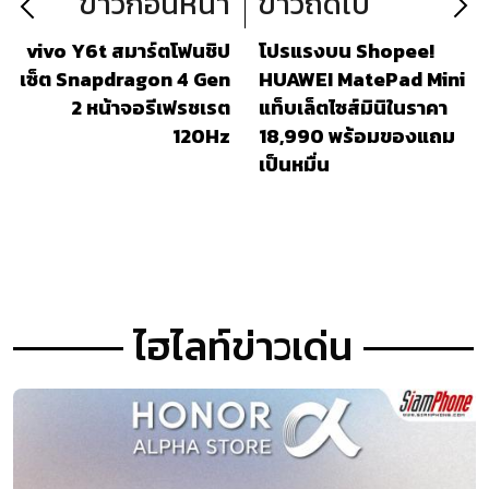
ข่าวก่อนหน้า
ข่าวถัดไป
vivo Y6t สมาร์ตโฟนชิป
โปรแรงบน Shopee!
เซ็ต Snapdragon 4 Gen
HUAWEI MatePad Mini
2 หน้าจอรีเฟรชเรต
แท็บเล็ตไซส์มินิในราคา
120Hz
18,990 พร้อมของแถม
เป็นหมื่น
ไฮไลท์ข่าวเด่น