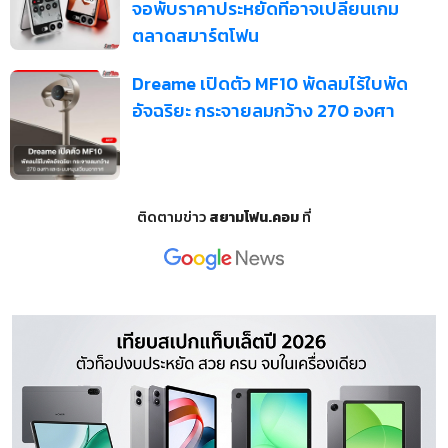
จอพับราคาประหยัดที่อาจเปลี่ยนเกม
ตลาดสมาร์ตโฟน
Dreame เปิดตัว MF10 พัดลมไร้ใบพัด
อัจฉริยะ กระจายลมกว้าง 270 องศา
ติดตามข่าว
สยามโฟน.คอม
ที่