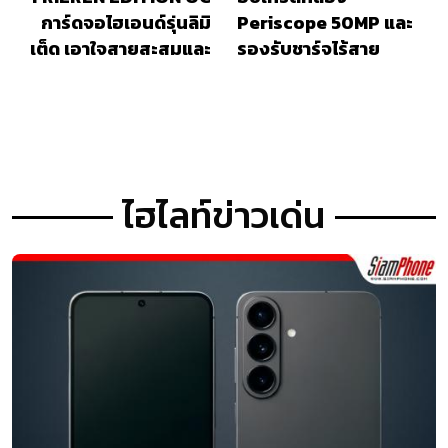
การ์ดจอไฮเอนด์รุ่นลิมิ
Periscope 50MP และ
เต็ด เอาใจสายสะสมและ
รองรับชาร์จไร้สาย
แฟนอนิเมะ
ไฮไลท์ข่าวเด่น