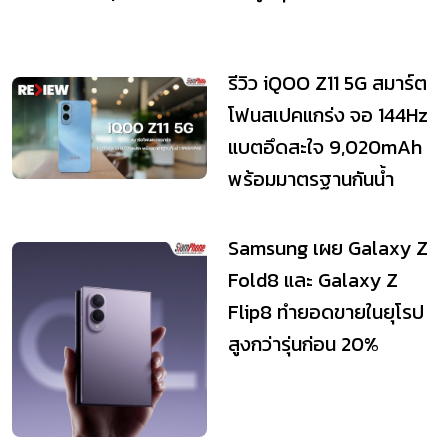
รีวิว iQOO Z11 5G สมาร์ต
โฟนสเปคแกร่ง จอ 144Hz
แบตอึดสะใจ 9,020mAh
พร้อมมาตรฐานกันน้ำ
IP68/IP69
Samsung เผย Galaxy Z
Fold8 และ Galaxy Z
Flip8 ทำยอดขายในยุโรป
สูงกว่ารุ่นก่อน 20%