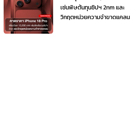
ราคาพุ่งเฉียด 10,000 บาท
เซ่นพิษต้นทุนชิปฯ 2nm และ
วิกฤตหน่วยความจำขาดแคลน