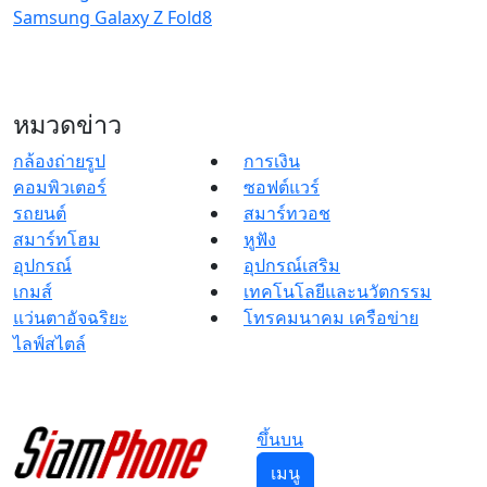
Samsung Galaxy Z Fold8
หมวดข่าว
กล้องถ่ายรูป
การเงิน
คอมพิวเตอร์
ซอฟต์แวร์
รถยนต์
สมาร์ทวอช
สมาร์ทโฮม
หูฟัง
อุปกรณ์
อุปกรณ์เสริม
เกมส์
เทคโนโลยีและนวัตกรรม
แว่นตาอัจฉริยะ
โทรคมนาคม เครือข่าย
ไลฟ์สไตล์
ขึ้นบน
เมนู