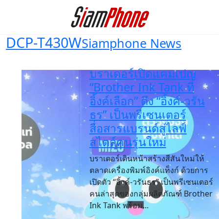
DCP-T430W
Siamphone News
บราเดอร์เปิดแคมเปญ
“Brother Ink Tank ที่
อิ้งค์เลือก” ดึง “อิ้งค์-วรัน
ธร” เป็นพรีเซนเตอร์
สื่อสารแบรนด์สู่ไลฟ์
สไตล์คนรุ่นใหม่
บราเดอร์เดินหน้าสร้างสีสันใหม่ให้
ตลาดเครื่องพิมพ์อิงค์แท็งก์ ด้วยการ
เปิดตัว “อิ้งค์-วรันธร” เป็นพรีเซนเตอร์
คนล่าสุดของกลุ่มผลิตภัณฑ์ Brother
Ink Tank พร้อม...