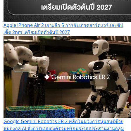
Apple iPhone Air 2 เจาะลึก 5 การอัปเกรดฮาร์ดแวร์และชิป
เซ็ต 2nm เตรียมเปิดตัวต้นปี 2027
Google Gemini Robotics ER 2 พลิกโฉมวงการหุ่นยนต์ด้วย
สมองกล AI สั่งการแบบองค์รวมพร้อมระบบประสานงานกลุ่ม