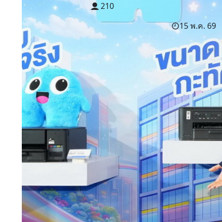
210
15 พ.ค. 69