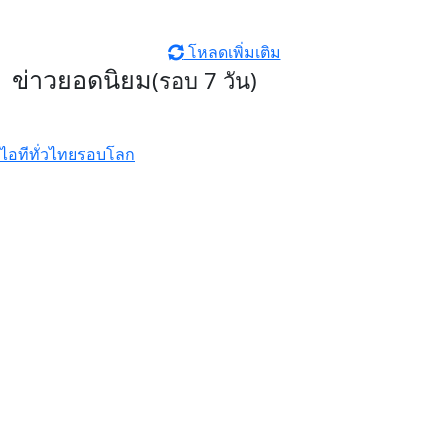
โหลดเพิ่มเติม
ข่าวยอดนิยม
(รอบ 7 วัน)
ไอทีทั่วไทย
รอบโลก
รีวิว Xiaomi 17T Pro ที่สุดแห่ง
Telephoto Master ซูมชัดระดับ
มาสเตอร์ด้วย Leica พร้อมแบตเตอรี่
ซิลิคอนคาร์บอนสุดอึด 7000mAh
Xiaomi EV เผยโฉม ‘SkyNomad’ ซี
รีส์รถยนต์ SUV พื้นที่กว้างสุดอัจฉริยะ
ปรับเปลี่ยนฟังก์ชันได้ดั่งใจ
รีวิว realme C100x สมาร์ตโฟนสาย
อึด แบตฯ 8,000mAh ชาร์จไว 45W
พร้อม ArmorShell เสริมความ