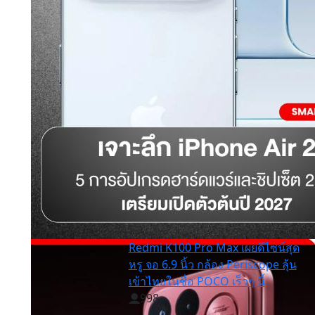
Redmi K100 Pro Max เผยดีไซน์สุด
หรู จอ 6.9 นิ้ว กล้อง Periscope ลุ้น
เข้าไทยในชื่อ POCO เร็วๆ นี้
998