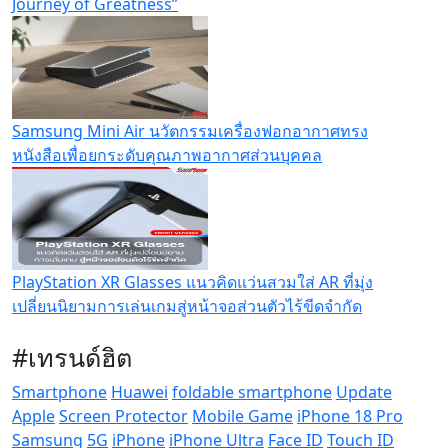
Journey of Greatness”
Samsung Mini Air นวัตกรรมเครื่องฟอกอากาศทรง
หนังสือเพื่อยกระดับคุณภาพอากาศส่วนบุคคล
PlayStation XR Glasses แนวคิดแว่นสวมใส่ AR ที่มุ่ง
เปลี่ยนนิยามการเล่นเกมสู่หน้าจอส่วนตัวไร้ขีดจำกัด
#เทรนด์ฮิต
Smartphone
Huawei
foldable smartphone
Update
Apple
Screen Protector
Mobile Game
iPhone 18 Pro
Samsung
5G
iPhone
iPhone Ultra
Face ID
Touch ID