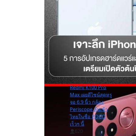
Redmi K100 Pro
Max เผยดีไซน์สุดหรู
จอ 6.9 นิ้ว กล้อง
Periscope ลุ้นเข้า
ไทยในชื่อ POCO
เร็วๆ นี้
620