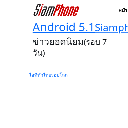
หน้
Android 5.1
Siamp
ข่าวยอดนิยม
(รอบ 7
วัน)
ไอทีทั่วไทย
รอบโลก
GIGABYTE เผยโฉม
การ์ดจอซีรีส์ใหม่
AORUS INFINITY ชู
ดีไซน์พรีเมียม พร้อม
ประสิทธิภาพระดับ
สูง
รีวิว Infinix HOT70