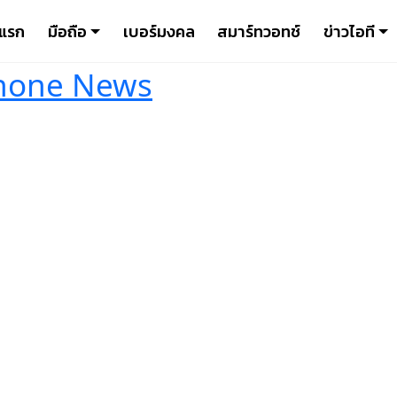
าแรก
มือถือ
เบอร์มงคล
สมาร์ทวอทช์
ข่าวไอที
hone News