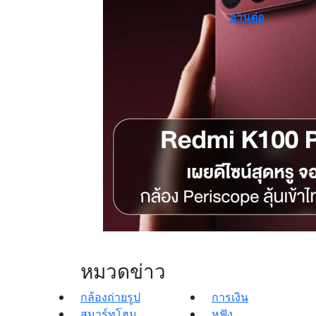
อ่านต่อ
หมวดข่าว
กล้องถ่ายรูป
การเงิน
สมาร์ทโฮม
หูฟัง