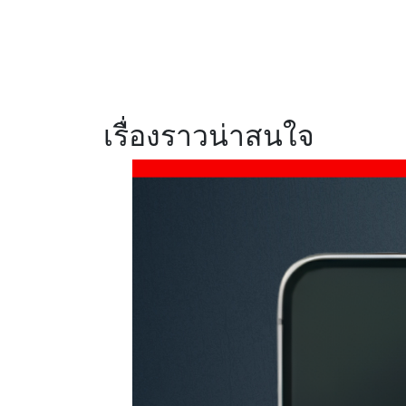
แบตฯ 8,000mAh
ชาร์จไว 45W พร้อม
ArmorShell เสริม
ความแข็งแกร่ง
เรื่องราวน่าสนใจ