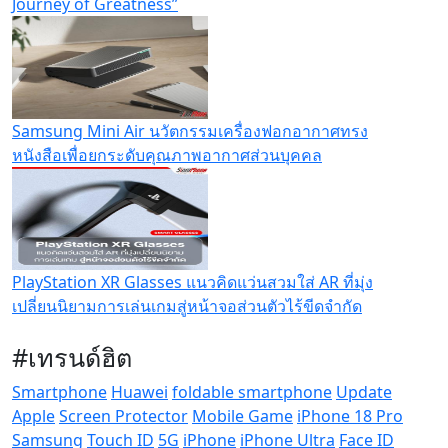
Journey of Greatness”
Samsung Mini Air นวัตกรรมเครื่องฟอกอากาศทรง
หนังสือเพื่อยกระดับคุณภาพอากาศส่วนบุคคล
PlayStation XR Glasses แนวคิดแว่นสวมใส่ AR ที่มุ่ง
เปลี่ยนนิยามการเล่นเกมสู่หน้าจอส่วนตัวไร้ขีดจำกัด
#เทรนด์ฮิต
Smartphone
Huawei
foldable smartphone
Update
Apple
Screen Protector
Mobile Game
iPhone 18 Pro
Samsung
Touch ID
5G
iPhone
iPhone Ultra
Face ID