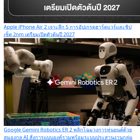
Apple iPhone Air 2 เจาะลึก 5 การอัปเกรดฮาร์ดแวร์และชิป
เซ็ต 2nm เตรียมเปิดตัวต้นปี 2027
Google Gemini Robotics ER 2 พลิกโฉมวงการหุ่นยนต์ด้วย
สมองกล AI สั่งการแบบองค์รวมพร้อมระบบประสานงานกลุ่ม