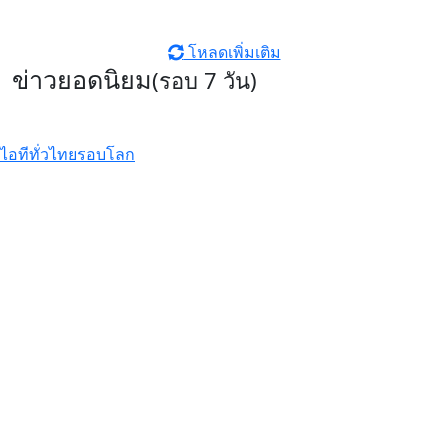
โหลดเพิ่มเติม
ข่าวยอดนิยม
(รอบ 7 วัน)
ไอทีทั่วไทย
รอบโลก
รีวิว Xiaomi 17T Pro ที่สุดแห่ง
Telephoto Master ซูมชัดระดับ
มาสเตอร์ด้วย Leica พร้อมแบตเตอรี่
ซิลิคอนคาร์บอนสุดอึด 7000mAh
Xiaomi EV เผยโฉม ‘SkyNomad’ ซี
รีส์รถยนต์ SUV พื้นที่กว้างสุดอัจฉริยะ
ปรับเปลี่ยนฟังก์ชันได้ดั่งใจ
รีวิว realme C100x สมาร์ตโฟนสาย
อึด แบตฯ 8,000mAh ชาร์จไว 45W
พร้อม ArmorShell เสริมความ