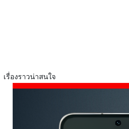
แข็งแกร่ง
รีวิว Xiaomi 17T สมาร์ตโฟนสายก
ล้องสเปคแรง จัดเต็มทุกการใช้งาน
พร้อมสัมผัสประสบการณ์ Telephoto
master ซูมชัด ระดับมาสเตอร์
ศึกสมาร์ตโฟนเรือธงแห่งปี
Samsung Galaxy S26 Ultra ปะทะ
vivo X300 Ultra เลือกเครื่องไหน
ตอบโจทย์ที่สุด?
เรื่องราวน่าสนใจ