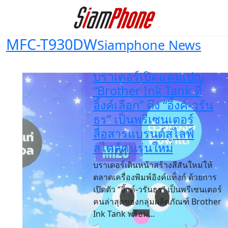
MFC-T930DW
Siamphone News
บราเดอร์เปิดแคมเปญ
“Brother Ink Tank ที่
อิ้งค์เลือก” ดึง “อิ้งค์-วรัน
ธร” เป็นพรีเซนเตอร์
สื่อสารแบรนด์สู่ไลฟ์
สไตล์คนรุ่นใหม่
บราเดอร์เดินหน้าสร้างสีสันใหม่ให้
ตลาดเครื่องพิมพ์อิงค์แท็งก์ ด้วยการ
เปิดตัว “อิ้งค์-วรันธร” เป็นพรีเซนเตอร์
คนล่าสุดของกลุ่มผลิตภัณฑ์ Brother
Ink Tank พร้อม...