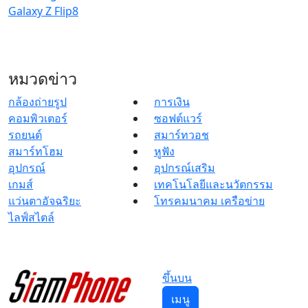
Galaxy Z Flip8
หมวดข่าว
กล้องถ่ายรูป
การเงิน
คอมพิวเตอร์
ซอฟต์แวร์
รถยนต์
สมาร์ทวอช
สมาร์ทโฮม
หูฟัง
อุปกรณ์
อุปกรณ์เสริม
เกมส์
เทคโนโลยีและนวัตกรรม
แว่นตาอัจฉริยะ
โทรคมนาคม เครือข่าย
ไลฟ์สไตล์
ขึ้นบน
เมนู