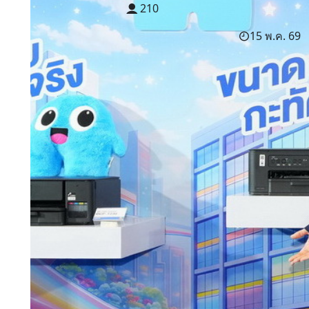
210
15 พ.ค. 69