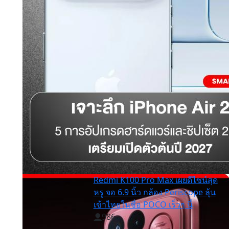
Redmi K100 Pro Max เผยดีไซน์สุด
หรู จอ 6.9 นิ้ว กล้อง Periscope ลุ้น
เข้าไทยในชื่อ POCO เร็วๆ นี้
986