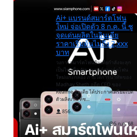
Ai+ แบรนด์สมาร์ตโฟน
ใหม่ จ่อเปิดตัว 8 ก.ค. นี้ ชู
จุดเด่นผลิตในอินเดีย
ราคาเริ่มต้นไม่ถึง 2,xxx
บาท
วงการสมาร์ตโฟนอินเดียกำลังจะลุก
เป็นไฟ เมื่อ Ai+ แบรนด์สมาร์ตโฟน
ใหม่แกะกล่อง ภายใต้การนำทัพของ
Madhav Sheth อดีต CEO ของ
Realme อินเดีย ได้ประกาศเตรียมเปิด
ตัวผลิตภัณฑ์ช...
856
5 ก.ค. 68