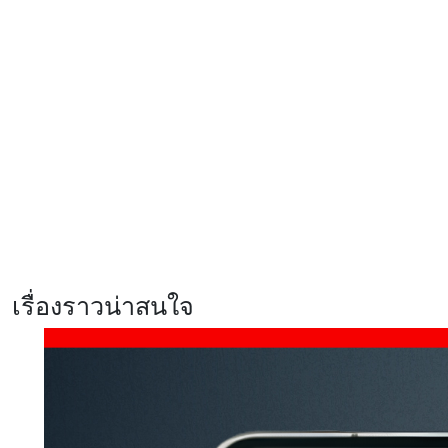
ปรับเปลี่ยนฟังก์ชันได้ดั่งใจ
รีวิว realme C100x สมาร์ตโฟนสาย
อึด แบตฯ 8,000mAh ชาร์จไว 45W
พร้อม ArmorShell เสริมความ
แข็งแกร่ง
รีวิว Xiaomi 17T สมาร์ตโฟนสายก
ล้องสเปคแรง จัดเต็มทุกการใช้งาน
พร้อมสัมผัสประสบการณ์ Telephoto
master ซูมชัด ระดับมาสเตอร์
เรื่องราวน่าสนใจ