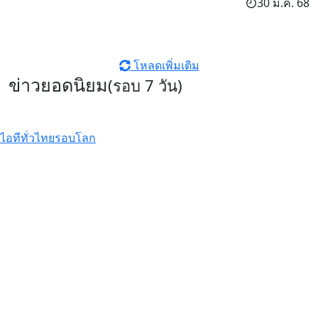
30 มี.ค. 68
โหลดเพิ่มเติม
ข่าวยอดนิยม
(รอบ 7 วัน)
ไอทีทั่วไทย
รอบโลก
รีวิว Infinix HOT70 สมาร์ตโฟน
ดีไซน์หรู สเปคแรงคุ้มค่า ตอบโจทย์
ไลฟ์สไตล์ไม่หยุดนิ่ง
รีวิว Xiaomi 17T Pro ที่สุดแห่ง
Telephoto Master ซูมชัดระดับ
มาสเตอร์ด้วย Leica พร้อมแบตเตอรี่
ซิลิคอนคาร์บอนสุดอึด 7000mAh
Xiaomi EV เผยโฉม ‘SkyNomad’ ซี
รีส์รถยนต์ SUV พื้นที่กว้างสุดอัจฉริยะ