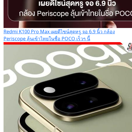
Redmi K100 Pro Max เผยดีไซน์สุดหรู จอ 6.9 นิ้ว กล้อง
Periscope ลุ้นเข้าไทยในชื่อ POCO เร็วๆ นี้