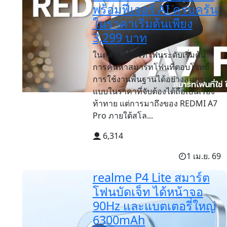
พร้อมฟีเจอร์ AI ครบครัน
ในราคาเริ่มต้นเพียง
3,299 บาท
ในตลาดสมาร์ทโฟนระดับเริ่มต้น
การค้นหาสมาร์ทโฟนที่ตอบโจทย์
การใช้งานพื้นฐานได้อย่างสมบูรณ์
แบบในราคาที่จับต้องได้ถือเป็นเรื่อง
ท้าทาย แต่การมาถึงของ REDMI A7
Pro ภายใต้สโล...
6,314
1 เม.ย. 69
realme P4 Lite สมาร์ต
โฟนบัดเจ็ท ได้หน้าจอ
90Hz และแบตเตอรี่ใหญ่
6300mAh