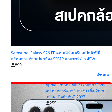
Samsung Galaxy S26 FE คอนเฟิร์มเตรียมเปิดตัวปีนี้
พร้อมสานต่อสเปคกล้อง 50MP และชาร์จไว 45W
890
อ่านต่อ
Apple iPhone Air 2 เจาะลึก 5 การ
อัปเกรดฮาร์ดแวร์และชิปเซ็ต 2nm
เตรียมเปิดตัวต้นปี 2027
255