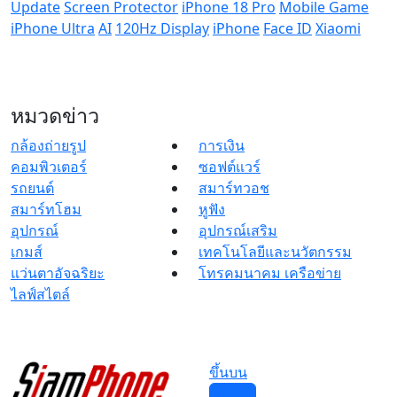
Update
Screen Protector
iPhone 18 Pro
Mobile Game
iPhone Ultra
AI
120Hz Display
iPhone
Face ID
Xiaomi
หมวดข่าว
กล้องถ่ายรูป
การเงิน
คอมพิวเตอร์
ซอฟต์แวร์
รถยนต์
สมาร์ทวอช
สมาร์ทโฮม
หูฟัง
อุปกรณ์
อุปกรณ์เสริม
เกมส์
เทคโนโลยีและนวัตกรรม
แว่นตาอัจฉริยะ
โทรคมนาคม เครือข่าย
ไลฟ์สไตล์
ขึ้นบน