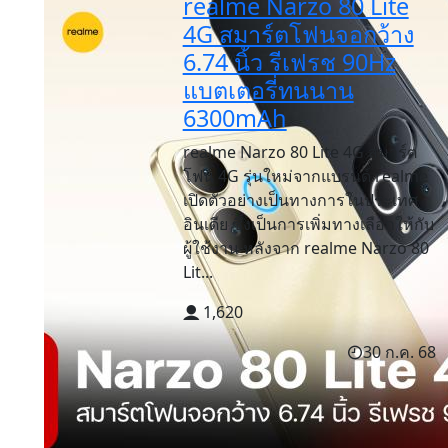
realme Narzo 80 Lite
4G สมาร์ตโฟนจอกว้าง
6.74 นิ้ว รีเฟรช 90Hz
แบตเตอรี่ทนนาน
6300mAh
realme Narzo 80 Lite 4G สมาร์ต
โฟน 4G รุ่นใหม่จากแบรนด์ realme
เปิดตัวอย่างเป็นทางการในประเทศ
อินเดีย ซึ่งเป็นการเพิ่มทางเลือกให้กับ
ผู้ใช้งาน หลังจาก realme Narzo 80
Lit...
1,620
30 ก.ค. 68