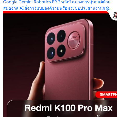
Google Gemini Robotics ER 2 พลิกโฉมวงการหุ่นยนต์ด้วย
สมองกล AI สั่งการแบบองค์รวมพร้อมระบบประสานงานกลุ่ม