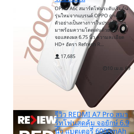
OPPO A6c สมาร์ตโฟนระดับเริ่มต้น
รุ่นใหม่จากแบรนด์ OPPO ถูกเปิด
ตัวอย่างเป็นทางการในประเทศไทย
มาพร้อมความโดดเด่นด้วยหน้า
จอแสดงผล 6.75 นิ้ว ความละเอียด
HD+ อัตรา Refresh R...
17,685
10 เม.ย. 69
รีวิว REDMI A7 Pro สมา
ร์ทโฟนสุดคุ้ม จอยักษ์ 6.9
นิ้ว แบตเตอรี่ 6000mAh