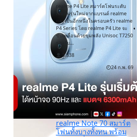
realme P4 Lite สมาร์ตโฟนระดับ
เริ่มต้นรุ่นใหม่จากแบรนด์ realme
และเป็นอีกหนึ่งในครอบครัว realme
P4 Series โดย realme P4 Lite จะ
ขับเคลื่อนด้วยขุมพลัง Unisoc T7250
รองรับ...
3,338
24 ก.พ. 69
realme Note 70 สมาร์ต
โฟนทั้งบางทั้งทน พร้อม