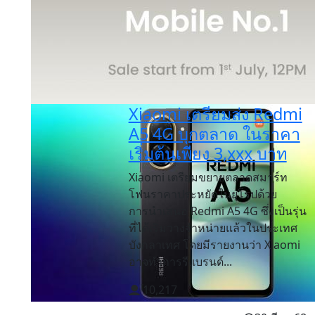
Xiaomi เตรียมส่ง Redmi
A5 4G บุกตลาด ในราคา
เริ่มต้นเพียง 3,xxx บาท
Xiaomi เตรียมขยายตลาดสมาร์ท
โฟนราคาประหยัดในยุโรปด้วย
การนำเสนอ Redmi A5 4G ซึ่งเป็นรุ่น
ที่ได้เริ่มวางจำหน่ายแล้วในประเทศ
บังกลาเทศ โดยมีรายงานว่า Xiaomi
อาจทำการรีแบรนด์...
10,217