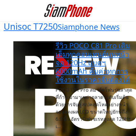
Unisoc T7250
Siamphone News
รีวิว POCO C81 Pro เติม
เต็มทุกคอนเทนต์บนหน้า
จอ 120Hz แบตฯ
6000mAh คุ้มค่าทุกการ
ใช้งานในราคาจับต้องได้
POCO C81 Pro สมาร์ตโฟนรุ่นล่าสุด
ที่ก้าวเข้ามาเขย่าตลาดระดับเริ่มต้น
ด้วยการจับคู่สเปคสุดโหดอย่างหน้า
จอแสดงผล LCD ขนาดใหญ่ยักษ์ถึง
6.9 นิ้ว อัตรารีเฟรชเรทสูงสุด 120Hz
เ...