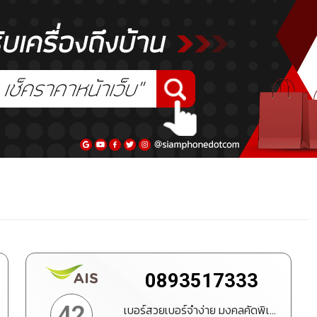
0893517333
42
เบอร์สวยเบอร์จำง่าย มงคลคัดพิเศษ