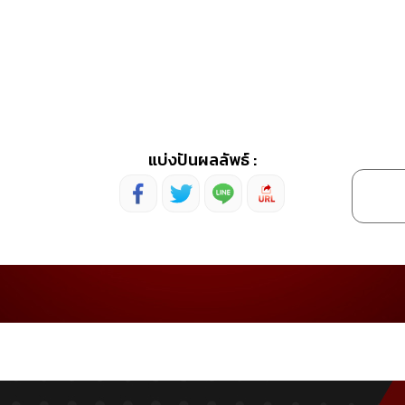
แบ่งปันผลลัพธ์ :