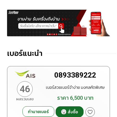
เบอร์แนะนำ
0893389222
46
เบอร์สวยเบอร์จำง่าย มงคลคัดพิเศษ
ราคา
6,500
บาท
ผลรวมเลข
ทำนายเบอร์
สั่งซื้อ