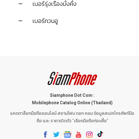
เบอร์รุ่งเรืองมั่งคั่ง
เบอร์กวนอู
Siamphone Dot Com :
Mobilephone Catalog Online (Thailand)
แคตตาล็อกมือถือออนไลน์ สยามโฟน ดอท คอม ข้อมูลสเปคโทรศัพท์มือ
ถือ และ ราคาเปิดตัว "เลือกมือถือก่อนซื้อ"