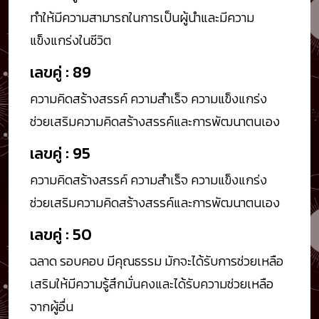
ทำให้มีความสามารถในการเป็นผู้นำและมีความ
แข็งแกร่งในชีวิต
เลขคู่ : 89
ความคิดสร้างสรรค์ ความสำเร็จ ความแข็งแกร่ง
ช่วยเสริมความคิดสร้างสรรค์และการพัฒนาตนเอง
เลขคู่ : 95
ความคิดสร้างสรรค์ ความสำเร็จ ความแข็งแกร่ง
ช่วยเสริมความคิดสร้างสรรค์และการพัฒนาตนเอง
เลขคู่ : 50
ฉลาด รอบคอบ มีคุณธรรม มักจะได้รับการช่วยเหลือ
เสริมให้มีความรู้สึกมั่นคงและได้รับความช่วยเหลือ
จากผู้อื่น