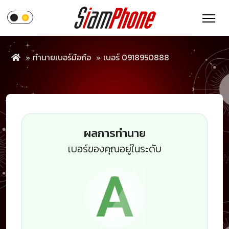
ทำนายเบอร์มือถือ
เบอร์ 0918950888
ผลการทำนาย
เบอร์ของคุณอยู่ในระดับ
A