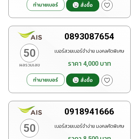
ทำนายเบอร์
สั่งซื้อ
0893087654
50
เบอร์สวยเบอร์จำง่าย มงคลคัดพิเศษ
ราคา
4,000
บาท
ผลรวมเลข
ทำนายเบอร์
สั่งซื้อ
0918941666
50
เบอร์สวยเบอร์จำง่าย มงคลคัดพิเศษ
ราคา
8,500
บาท