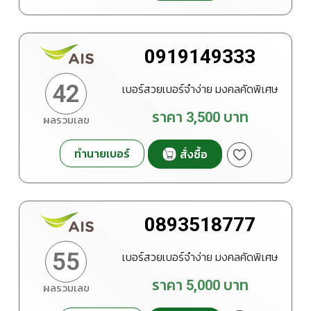
0919149333
42
เบอร์สวยเบอร์จำง่าย มงคลคัดพิเศษ
ราคา
3,500
บาท
ผลรวมเลข
ทำนายเบอร์
สั่งซื้อ
0893518777
55
เบอร์สวยเบอร์จำง่าย มงคลคัดพิเศษ
ราคา
5,000
บาท
ผลรวมเลข