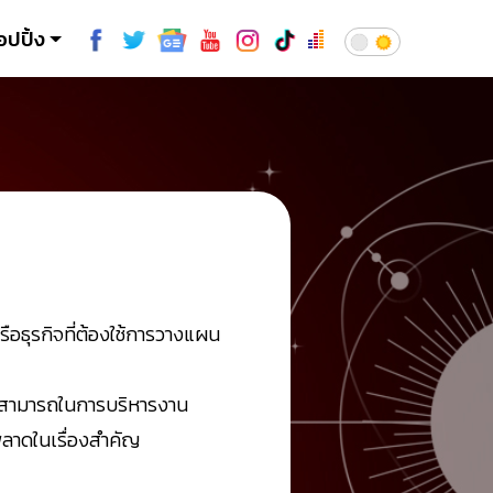
อปปิ้ง
รือธุรกิจที่ต้องใช้การวางแผน
สามารถในการบริหารงาน
พลาดในเรื่องสำคัญ