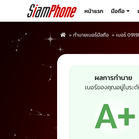
หน้าแรก
มือถือ
ทำนายเบอร์มือถือ
เบอร์ 091
ผลการทำนาย
เบอร์ของคุณอยู่ในระด
A+