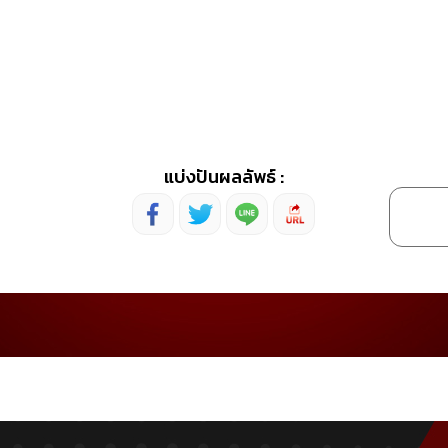
แบ่งปันผลลัพธ์ :