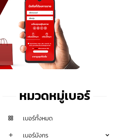
หมวดหมู่เบอร์
เบอร์ทั้งหมด
เบอร์มังกร