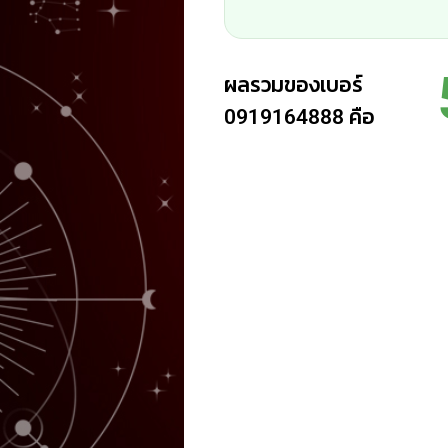
ผลรวมของเบอร์
คือ
0919164888