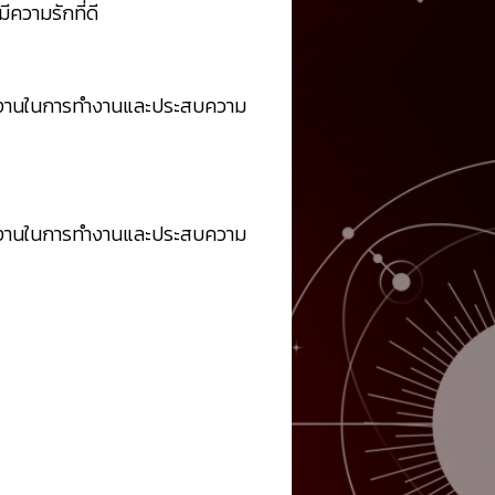
ีความรักที่ดี
ลังงานในการทำงานและประสบความ
ลังงานในการทำงานและประสบความ