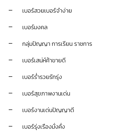
เบอร์สวยเบอร์จำง่าย
เบอร์มงคล
กลุ่มปัญญา การเรียน ราชการ
เบอร์เสน่ห์ค้าขายดี
เบอร์ร่ำรวยรักรุ่ง
เบอร์สุขภาพงานเด่น
เบอร์งานเด่นปัญญาดี
เบอร์รุ่งเรืองมั่งคั่ง