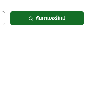
ค้นหาเบอร์ใหม่