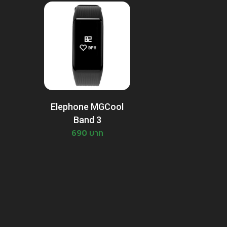
Elephone MGCool
Band 3
690 บาท