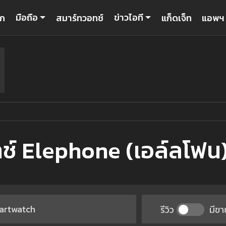
มือถือ
ข่าวไอที
รก
สมาร์ทวอทช์
แก็ดเจ็ท
แอพฯ
ช์ Elephone (เอล์ลโฟน
รีวิว
มีขา