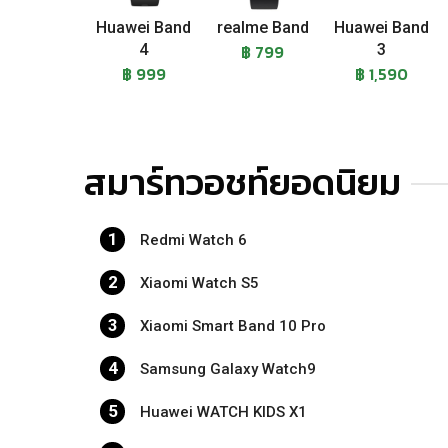
Huawei Band
realme Band
Huawei Band
4
฿ 799
3
฿ 999
฿ 1,590
สมาร์ทวอชท์ยอดนิยม
1
Redmi Watch 6
2
Xiaomi Watch S5
3
Xiaomi Smart Band 10 Pro
4
Samsung Galaxy Watch9
5
Huawei WATCH KIDS X1