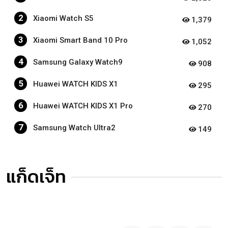
2
Xiaomi Watch S5
1,379
3
Xiaomi Smart Band 10 Pro
1,052
4
Samsung Galaxy Watch9
908
5
Huawei WATCH KIDS X1
295
6
Huawei WATCH KIDS X1 Pro
270
7
Samsung Watch Ultra2
149
แก็ดเจ็ท