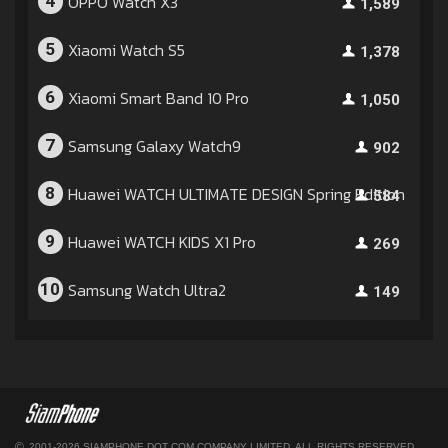
OPPO Watch X3
4
1,589
Xiaomi Watch S5
5
1,378
Xiaomi Smart Band 10 Pro
6
1,050
Samsung Galaxy Watch9
7
902
Huawei WATCH ULTIMATE DESIGN Spring Edition
8
584
Huawei WATCH KIDS X1 Pro
9
269
Samsung Watch Ultra2
10
149
©
2001-2026 SIAMPHONE DOT COM COMPANY LIMITED. ALL RIGHTS RESERVED.