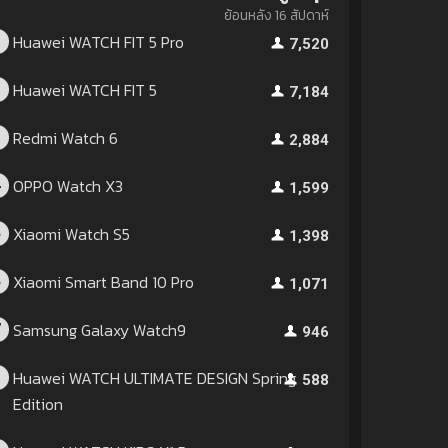
ย้อนหลัง 16 สัปดาห์
Huawei WATCH FIT 5 Pro
1
7,520
Huawei WATCH FIT 5
2
7,184
Redmi Watch 6
3
2,884
OPPO Watch X3
4
1,599
Xiaomi Watch S5
5
1,398
Xiaomi Smart Band 10 Pro
6
1,071
Samsung Galaxy Watch9
7
946
Huawei WATCH ULTIMATE DESIGN Spring
8
588
Edition