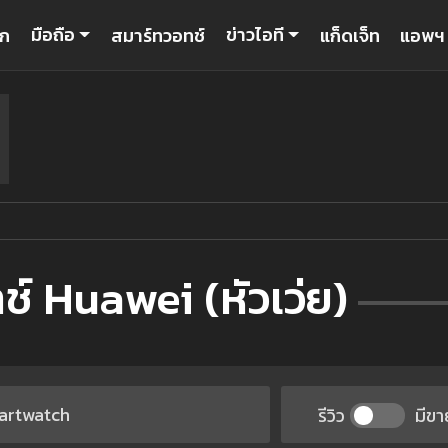
มือถือ
ข่าวไอที
รก
สมาร์ทวอทช์
แก็ดเจ็ท
แอพฯ
์ Huawei (หัวเว่ย)
รีวิว
มีขา