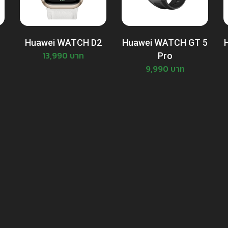
Huawei WATCH D2
Huawei WATCH GT 5
13,990 บาท
Pro
9,990 บาท