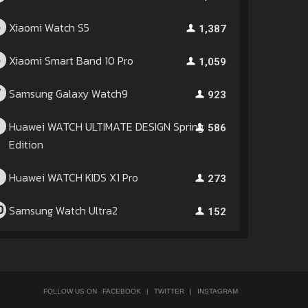
Xiaomi Watch S5
5
1,387
Xiaomi Smart Band 10 Pro
6
1,059
Samsung Galaxy Watch9
7
923
Huawei WATCH ULTIMATE DESIGN Spring
8
586
Edition
Huawei WATCH KIDS X1 Pro
9
273
Samsung Watch Ultra2
0
152
FOLLOW US ON
FACEBOOK
|
TWITTER
|
INSTAGRAM