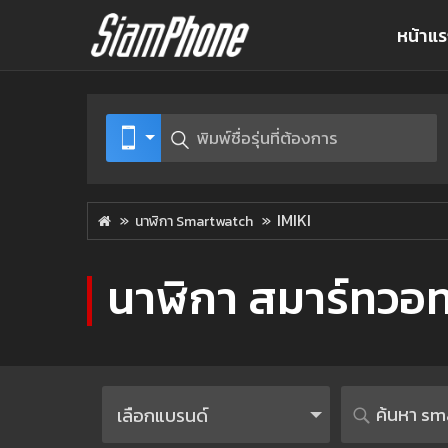
หน้าแ
IMIKI
นาฬิกา Smartwatch
นาฬิกา สมาร์ทวอทช์
เลือกแบรนด์