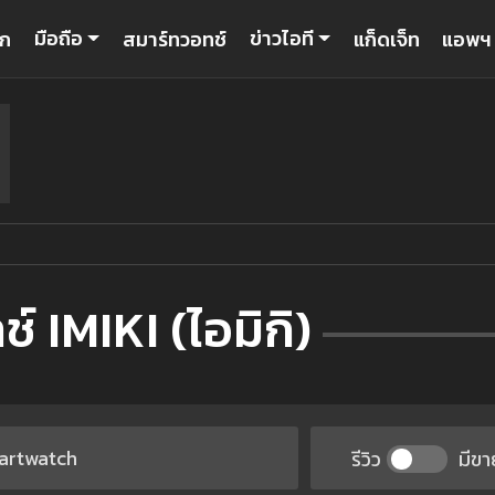
มือถือ
ข่าวไอที
รก
สมาร์ทวอทช์
แก็ดเจ็ท
แอพฯ
 IMIKI (ไอมิกิ)
รีวิว
มีขา