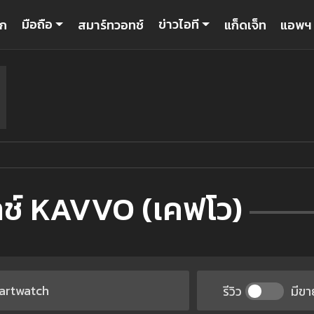
มือถือ
ข่าวไอที
รก
สมาร์ทวอทช์
แก็ดเจ็ท
แอพฯ
ทช์ KAVVO (เคฟโว)
รีวิว
มีขา