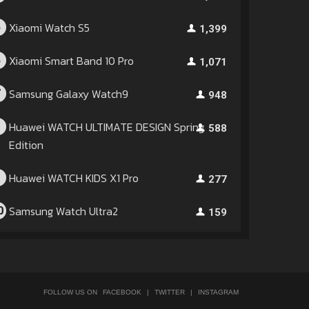
Xiaomi Watch S5
5
1,399
Xiaomi Smart Band 10 Pro
6
1,071
Samsung Galaxy Watch9
7
948
Huawei WATCH ULTIMATE DESIGN Spring
8
588
Edition
Huawei WATCH KIDS X1 Pro
9
277
Samsung Watch Ultra2
0
159
FOLLOW US ON
FACEBOOK
|
TWITTER
|
INSTAGRAM