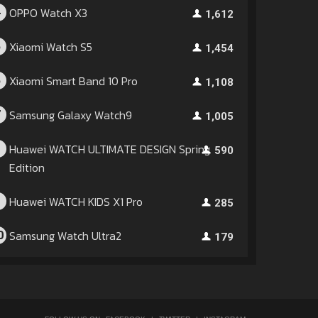
OPPO Watch X3
4
1,612
Xiaomi Watch S5
5
1,454
Xiaomi Smart Band 10 Pro
6
1,108
Samsung Galaxy Watch9
7
1,005
Huawei WATCH ULTIMATE DESIGN Spring
8
590
Edition
Huawei WATCH KIDS X1 Pro
9
285
Samsung Watch Ultra2
0
179