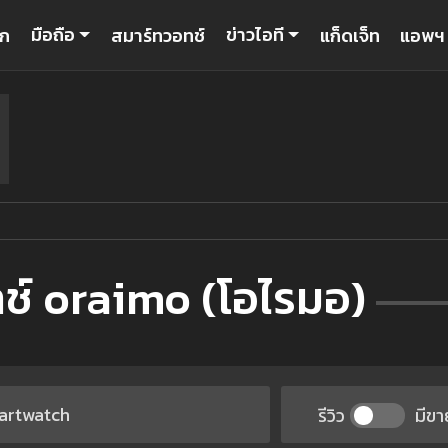
มือถือ
ข่าวไอที
รก
สมาร์ทวอทช์
แก็ดเจ็ท
แอพฯ
ช์ oraimo (โอไรมอ)
รีวิว
มีขา